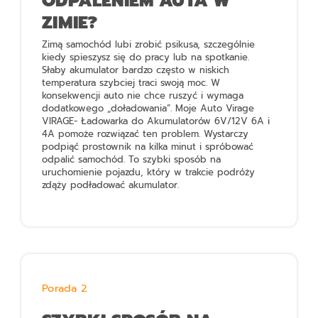
ODPALENIEM AUTA W
ZIMIE?
Zimą samochód lubi zrobić psikusa, szczególnie
kiedy spieszysz się do pracy lub na spotkanie.
Słaby akumulator bardzo często w niskich
temperatura szybciej traci swoją moc. W
konsekwencji auto nie chce ruszyć i wymaga
dodatkowego „doładowania”.
Moje Auto Virage
VIRAGE- Ładowarka do Akumulatorów 6V/12V 6A i
4A
pomoże rozwiązać ten problem. Wystarczy
podpiąć prostownik na kilka minut i spróbować
odpalić samochód. To szybki sposób na
uruchomienie pojazdu, który w trakcie podróży
zdąży podładować akumulator.
Porada 2