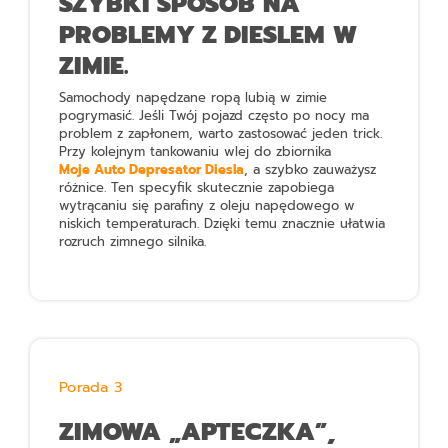
SZYBKI SPOSÓB NA
PROBLEMY Z DIESLEM W
ZIMIE.
Samochody napędzane ropą lubią w zimie
pogrymasić. Jeśli Twój pojazd często po nocy ma
problem z zapłonem, warto zastosować jeden trick.
Przy kolejnym tankowaniu wlej do zbiornika
Moje Auto Depresator Diesla
, a szybko zauważysz
różnice. Ten specyfik skutecznie zapobiega
wytrącaniu się parafiny z oleju napędowego w
niskich temperaturach. Dzięki temu znacznie ułatwia
rozruch zimnego silnika.
Porada 3
ZIMOWA „APTECZKA”,