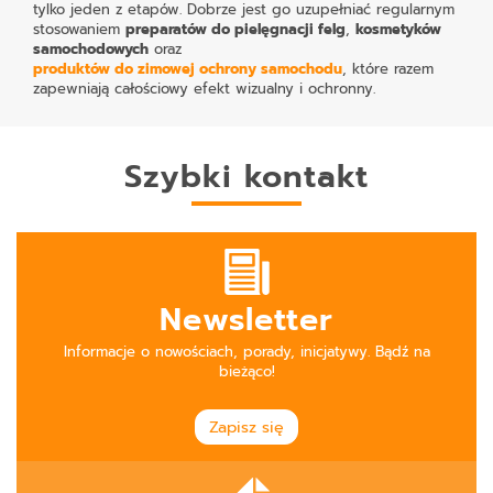
tylko jeden z etapów. Dobrze jest go uzupełniać regularnym
stosowaniem
preparatów do pielęgnacji felg
,
kosmetyków
samochodowych
oraz
produktów do zimowej ochrony samochodu
, które razem
zapewniają całościowy efekt wizualny i ochronny.
Szybki kontakt
Newsletter
Informacje o nowościach, porady, inicjatywy. Bądź na
bieżąco!
Zapisz się