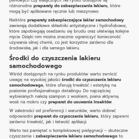
perłowych czy klasycznych. Na rynku dostępne są
różnorodne
preparaty do zabezpieczenia lakieru
, które
mogą być aplikowane ręcznie lub maszynowo.
Niektóre
preparaty zabezpieczające lakier samochodowy
zawierają dodatkowe składniki antystatyczne i hydrofobowe,
które zapobiegają osadzaniu się brudu oraz ułatwiają kolejne
mycia. Dzięki nim można znacznie ograniczyć konieczność
używania silnej chemii, co jest korzystne zarówno dla
środowiska, jak i dla samego lakieru.
Środki do czyszczenia lakieru
samochodowego
Wśród dostępnych na rynku produktów warto zwrócić
uwagę na wysokiej jakości
środki do czyszczenia lakieru
samochodowego
, które oferują trwałość i estetykę na
poziomie profesjonalnego detailingu. Do najczęściej
wybieranych należą
szampon z woskiem, piana aktywna,
wosk na mokro
czy
preparat do usuwania insektów
.
W zależności od preferencji i warunków, warto dobrać
odpowiedni
preparat do czyszczenia lakieru
, który zapewni
zarówno trwałość, jak i łatwość aplikacji.
Warto też pamiętać o kompleksowej pielęgnacji – skuteczne
czyszczenie i
zabezpieczenie lakieru samochodowego
to