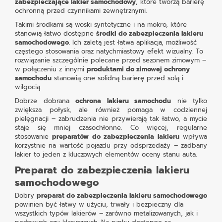
zabezpieczające lakier samochodowy
, które tworzą barierę
ochronną przed czynnikami zewnętrznymi.
Takimi środkami są woski syntetyczne i na mokro, które
stanowią łatwo dostępne
środki do zabezpieczenia lakieru
samochodowego
. Ich zaletą jest łatwa aplikacja, możliwość
częstego stosowania oraz natychmiastowy efekt wizualny. To
rozwiązanie szczególnie polecane przed sezonem zimowym –
w połączeniu z innymi
produktami do zimowej ochrony
samochodu
stanowią one solidną barierę przed solą i
wilgocią.
Dobrze dobrana
ochrona lakieru samochodu
nie tylko
zwiększa połysk, ale również pomaga w codziennej
pielęgnacji – zabrudzenia nie przywierają tak łatwo, a mycie
staje się mniej czasochłonne. Co więcej, regularne
stosowanie
preparatów do zabezpieczenia lakieru
wpływa
korzystnie na wartość pojazdu przy odsprzedaży – zadbany
lakier to jeden z kluczowych elementów oceny stanu auta.
Preparat do zabezpieczenia lakieru
samochodowego
Dobry
preparat do zabezpieczenia lakieru samochodowego
powinien być łatwy w użyciu, trwały i bezpieczny dla
wszystkich typów lakierów – zarówno metalizowanych, jak i