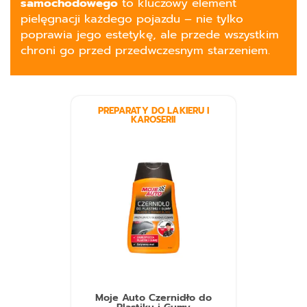
samochodowego
to kluczowy element
pielęgnacji każdego pojazdu – nie tylko
poprawia jego estetykę, ale przede wszystkim
chroni go przed przedwczesnym starzeniem.
PREPARATY DO LAKIERU I
KAROSERII
Moje Auto Czernidło do
Plastiku i Gumy