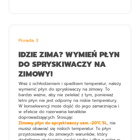
Porada 3
IDZIE ZIMA? WYMIEŃ PŁYN
DO SPRYSKIWACZY NA
ZIMOWY!
Wraz z ochłodzeniem i spadkiem temperatur, należy
wymienić płyn do spryskiwaczy na zimowy. To
bardzo ważne, aby nie zwlekać z tym, ponieważ
letni płyn nie jest odporny na niskie temperatury.
W konsekwencji może dojść do jego zamarznięcia i
w efekcie do rozerwania kanalików
doprowadzających. Stosując
Zimowy płyn do spryskiwaczy sam. -20°C 5L
, nie
musisz obawiać się niskich temperatur. To płyn
przystosowany do zimowych warunków, który
dodatkowo skutecznie czyści szyby i dba o pióra w