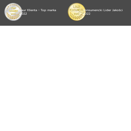
Laur Klienta - Top marka
Konsumencki Lider Jakości
2022
2022
© 2026 mojea Sp. z o.o. wszystkie prawa zastrzeżone