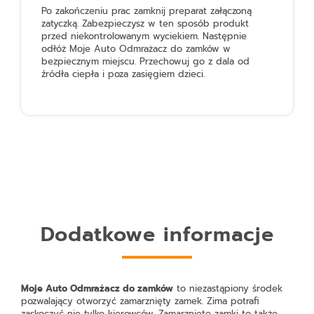
Po zakończeniu prac zamknij preparat załączoną
zatyczką. Zabezpieczysz w ten sposób produkt
przed niekontrolowanym wyciekiem. Następnie
odłóż
Moje Auto Odmrażacz do zamków
w
bezpiecznym miejscu. Przechowuj go z dala od
źródła ciepła i poza zasięgiem dzieci.
Dodatkowe informacje
Moje Auto Odmrażacz do zamków
to niezastąpiony środek
pozwalający otworzyć zamarznięty zamek. Zima potrafi
zaskoczyć nie tylko kierowców. Zamarznięte zamki to także