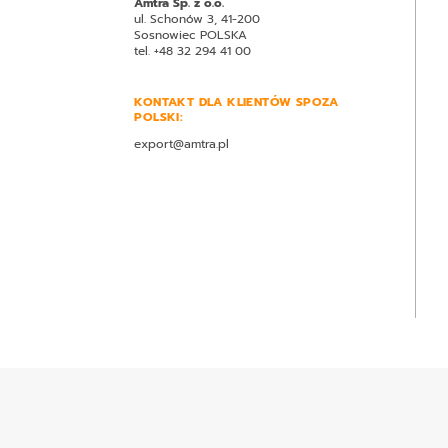
Amtra Sp. z o.o.
ul. Schonów 3, 41-200
Sosnowiec POLSKA
tel. +48 32 294 41 00
KONTAKT DLA KLIENTÓW SPOZA
POLSKI:
export@amtra.pl