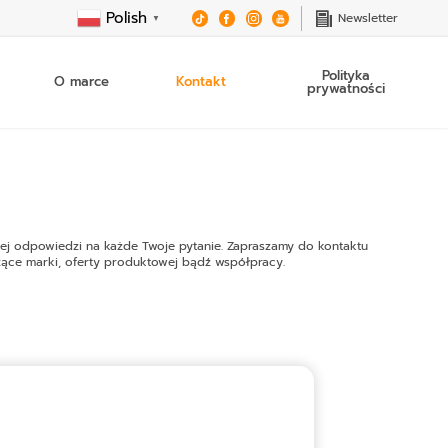
Polish
Newsletter
▼
Polityka
O marce
Kontakt
prywatności
IA
DETAILING
ODOWE
SAMOCHODOWY
esoria
Kosmetyki do detailingu
 samochodowe
Akcesoria do detailingu
PORADY
PORA
lnej odpowiedzi na każde Twoje pytanie. Zapraszamy do kontaktu
ochodowe
czące marki, oferty produktowej bądź współpracy.
apalona kontrolka
Co to jest płyn hamulcowy DOT
Legalizac
 samochodu i
hodzie?
4?
polega
wo