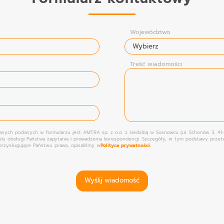
Województwo
Treść wiadomości
anych podanych w formularzu jest AMTRA sp. z o.o. z siedzibą w Sosnowcu (ul. Schonów 3, 41
lu obsługi Państwa zapytania i prowadzenia korespondencji. Szczegóły, w tym podstawy przetw
przysługujące Państwu prawa, opisaliśmy w
Polityce prywatności.