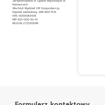
Zarejestrowana w Sądzie Rejonowym w
Katowicach
Wschód Wydział VIII Gospodarczy
Kapitał zakładowy: 468 800 PLN
KRS 0000063436
NIP 625-000-92-41
REGON 272530098
Formularz kontaktowy