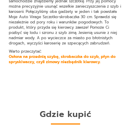
samochodzie znajdziemy jednak szczotkę. Przy jej pomocy
można precyzyjnie usunąć wszelkie zanieczyszczenia z szyb i
karoserii. Połączyliśmy oba gadżety w jeden i tak powstała
Moje Auto Virage Szczotko-skrobaczka 30 cm
. Sprawdzi się
niezależnie od pory roku i warunków pogodowych. To
produkt, który przyda się kierowcy zawsze! Pomoże Ci
pozbyć się lodu i szronu z szyb zimą. Jesienią usunie z niej
nadmiar wody. A po wycieczce za miasto po błotnistych
drogach, wyczyści karoserię ze szpecących zabrudzeń.
Warto przeczytać:
Osłona na przednią szybę, skrobaczka do szyb, płyn do
spryskiwaczy, czyli zimowy niezbędnik kierowcy.
Gdzie kupić