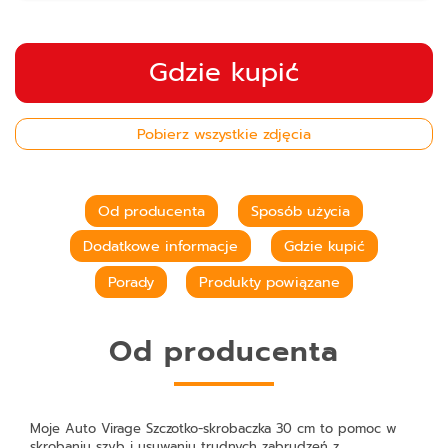
Gdzie kupić
Pobierz wszystkie zdjęcia
Od producenta
Sposób użycia
Dodatkowe informacje
Gdzie kupić
Porady
Produkty powiązane
Od producenta
Moje Auto Virage Szczotko-skrobaczka 30 cm
to pomoc w
skrobaniu szyb i usuwaniu trudnych zabrudzeń z