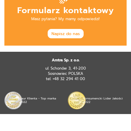
Formularz kontaktowy
Masz pytania? My mamy odpowiedzi!
Napisz do nas
Amtra Sp. z o.o.
ul. Schonów 3, 41-200
Sosnowiec POLSKA
tel. +48 32 294 41 00
Laur Klienta - Top marka
Konsumencki Lider Jakości
2022
2022
© 2026 mojea Sp. z o.o. wszystkie prawa zastrzeżone