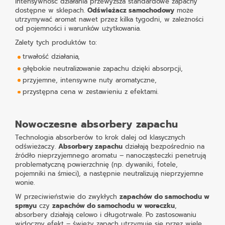
intensywność działania przewyższa standardowe zapachy
dostępne w sklepach.
Odświeżacz samochodowy
może
utrzymywać aromat nawet przez kilka tygodni, w zależności
od pojemności i warunków użytkowania.
Zalety tych produktów to:
trwałość działania,
głębokie neutralizowanie zapachu dzięki absorpcji,
przyjemne, intensywne nuty aromatyczne,
przystępna cena w zestawieniu z efektami.
Nowoczesne absorbery zapachu
Technologia absorberów to krok dalej od klasycznych
odświeżaczy.
Absorbery zapachu
działają bezpośrednio na
źródło nieprzyjemnego aromatu – nanocząsteczki penetrują
problematyczną powierzchnię (np. dywaniki, fotele,
pojemniki na śmieci), a następnie neutralizują nieprzyjemne
wonie.
W przeciwieństwie do zwykłych
zapachów do samochodu w
sprayu
czy
zapachów do samochodu w woreczku
,
absorbery działają celowo i długotrwale. Po zastosowaniu
widoczny efekt – świeży zapach utrzymuje się przez wiele