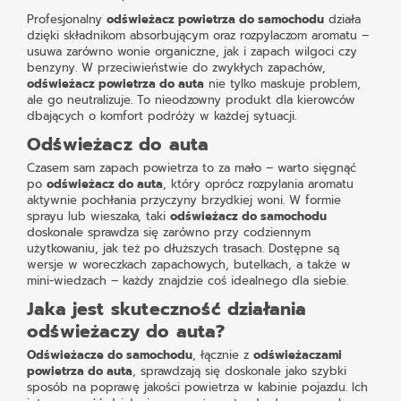
Profesjonalny
odświeżacz powietrza do samochodu
działa
dzięki składnikom absorbującym oraz rozpylaczom aromatu –
usuwa zarówno wonie organiczne, jak i zapach wilgoci czy
benzyny. W przeciwieństwie do zwykłych zapachów,
odświeżacz powietrza do auta
nie tylko maskuje problem,
ale go neutralizuje. To nieodzowny produkt dla kierowców
dbających o komfort podróży w każdej sytuacji.
Odświeżacz do auta
Czasem sam zapach powietrza to za mało – warto sięgnąć
po
odświeżacz do auta
, który oprócz rozpylania aromatu
aktywnie pochłania przyczyny brzydkiej woni. W formie
sprayu lub wieszaka, taki
odświeżacz do samochodu
doskonale sprawdza się zarówno przy codziennym
użytkowaniu, jak też po dłuższych trasach. Dostępne są
wersje w woreczkach zapachowych, butelkach, a także w
mini-wiedzach – każdy znajdzie coś idealnego dla siebie.
Jaka jest skuteczność działania
odświeżaczy do auta?
Odświeżacze do samochodu
, łącznie z
odświeżaczami
powietrza do auta
, sprawdzają się doskonale jako szybki
sposób na poprawę jakości powietrza w kabinie pojazdu. Ich