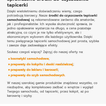
tapicerki
Dzięki wieloletniemu doświadczeniu wiemy, czego
potrzebują kierowcy. Nasze
środki do czyszczenia tapicerki
samochodowej
są rekomendowane zarówno dla amatorów,
jak i profesjonalistów. Ich wysoka skuteczność sprawia, że
jedno opakowanie wystarcza na długo, a cena pozostaje
atrakcyjna, co czyni je nie tylko efektywnym, ale i
ekonomicznym wyborem dla każdego użytkownika. Dzięki
temu pielęgnacja tapicerki samochodowej jest prosta, szybka
i zawsze daje zadowalające efekty.
Szukasz czegoś więcej? Zajrzyj do naszej oferty na:
kosmetyki samochodowe
;
preparaty do kokpitu i deski rozdzielczej
;
preparaty do lakieru i karoserii
;
preparaty do szyb samochodowych
.
W naszej szerokiej gamie produktów znajdziesz wszystko, co
niezbędne, aby kompleksowo zadbać o wnętrze i wygląd
Twojego samochodu, od tapicerki, przez kokpit, aż po
karoserię i szyby.