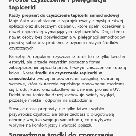
tapicerki
Każdy
preparat do czyszczenia tapicerki samochodowej
Moje Auto został starannie zaprojektowany z myślą o łatwej
aplikacji oraz skutecznym działaniu, które spełni oczekiwania
nawet najbardziej wymagających użytkowników. Dzięki temu
nawet osoby bez doświadczenia w pielęgnacji samochodów
poradzą sobie bez problemu z użyciem naszych środków
czyszczących.
Pamiętaj, że regularne czyszczenie foteli to nie tylko kwestia
estetyki, ale przede wszystkim skuteczna forma
zabezpieczenia tapicerki przed trwałym zniszczeniem i utratą
koloru. Nasze
środki do czyszczenia tapicerki w
samochodzie
tworzą na powierzchni specjalną, ochronną
warstwę, która skutecznie zapobiega ponownemu osadzaniu
się brudu, kurzu oraz szkodliwemu działaniu promieni UV.
Dzięki temu tapicerka dłużej zachowuje świeży wygląd,
pozostaje miękka i odporna na uszkodzenia.
Stosując nasze preparaty, nie tylko łatwo i szybko
przywrócisz czystość, ale także zadbasz o długotrwałą
ochronę wnętrza swojego samochodu, co pozytywnie
wpłynie na komfort jazdy i wartość pojazdu.
Sprawdzone środki do czyszczenia