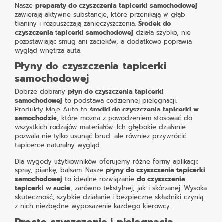
Nasze
preparaty do czyszczenia tapicerki samochodowej
zawierają aktywne substancje, które przenikają w głąb
tkaniny i rozpuszczają zanieczyszczenia.
Środek do
czyszczenia tapicerki samochodowej
działa szybko, nie
pozostawiając smug ani zacieków, a dodatkowo poprawia
wygląd wnętrza auta.
Płyny do czyszczenia tapicerki
samochodowej
Dobrze dobrany
płyn do czyszczenia tapicerki
samochodowej
to podstawa codziennej pielęgnacji.
Produkty Moje Auto to
środki do czyszczenia tapicerki w
samochodzie
, które można z powodzeniem stosować do
wszystkich rodzajów materiałów. Ich głębokie działanie
pozwala nie tylko usunąć brud, ale również przywrócić
tapicerce naturalny wygląd.
Dla wygody użytkowników oferujemy różne formy aplikacji:
spray, piankę, balsam. Nasze
płyny do czyszczenia tapicerki
samochodowej
to idealne rozwiązanie
do czyszczenia
tapicerki w aucie
, zarówno tekstylnej, jak i skórzanej. Wysoka
skuteczność, szybkie działanie i bezpieczne składniki czynią
z nich niezbędne wyposażenie każdego kierowcy.
Proste czyszczenie i pielęgnacja