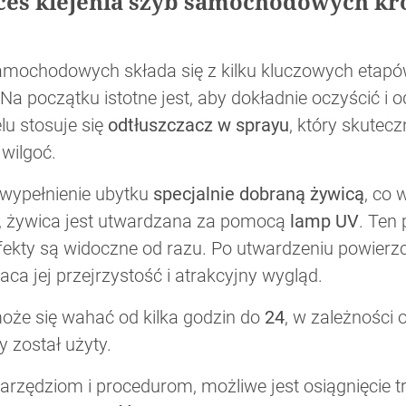
ces klejenia szyb samochodowych kr
samochodowych składa się z kilku kluczowych etapó
a początku istotne jest, aby dokładnie oczyścić i o
lu stosuje się
odtłuszczacz w sprayu
, który skutec
wilgoć.
 wypełnienie ubytku
specjalnie dobraną żywicą
, co 
iu, żywica jest utwardzana za pomocą
lamp UV
. Ten
efekty są widoczne od razu. Po utwardzeniu powierzc
aca jej przejrzystość i atrakcyjny wygląd.
może się wahać od kilka godzin do
24
, w zależności
y został użyty.
rzędziom i procedurom, możliwe jest osiągnięcie t