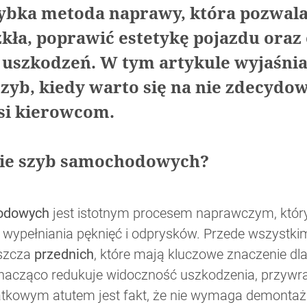
ybka metoda naprawy, która pozwal
kła, poprawić estetykę pojazdu oraz
 uszkodzeń. W tym artykule wyjaśni
szyb, kiedy warto się na nie zdecydow
si kierowcom.
enie szyb samochodowych?
hodowych
jest istotnym procesem naprawczym, któr
wypełniania pęknięć i odprysków. Przede wszystki
aszcza
przednich
, które mają kluczowe znaczenie dl
znacząco redukuje widoczność uszkodzenia, przywr
atkowym atutem jest fakt, że nie wymaga demontażu