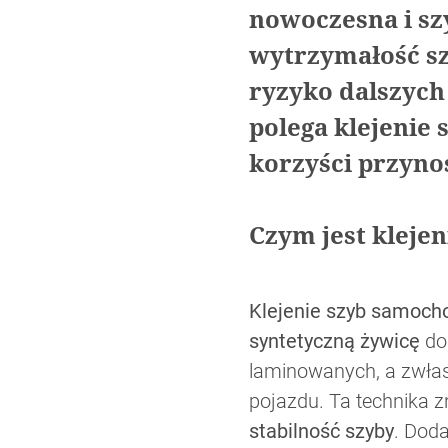
nowoczesna i sz
wytrzymałość sz
ryzyko dalszych
polega klejenie 
korzyści przyno
Czym jest klej
Klejenie szyb samoc
syntetyczną żywicę
do 
laminowanych, a zwł
pojazdu. Ta technika 
stabilność szyby
. Dod