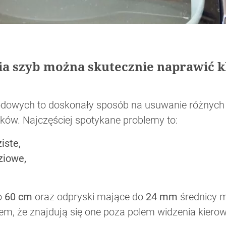
ia szyb można skutecznie naprawić 
odowych to doskonały sposób na usuwanie różnych
sków. Najczęściej spotykane problemy to:
iste,
ziowe,
do
60 cm
oraz odpryski mające do
24 mm
średnicy 
em, że znajdują się one poza polem widzenia kierow