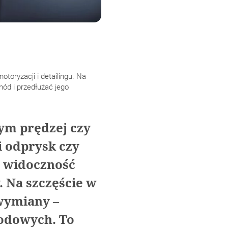
toryzacji i detailingu. Na
hód i przedłużać jego
ym prędzej czy
i odprysk czy
c widoczność
. Na szczęście w
wymiany –
hodowych. To