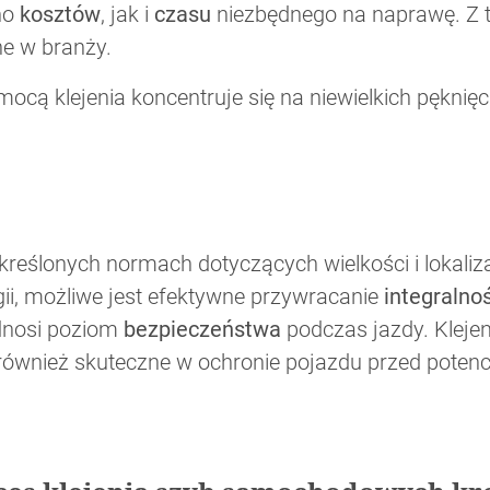
no
kosztów
, jak i
czasu
niezbędnego na naprawę. Z t
ne w branży.
cą klejenia koncentruje się na niewielkich pęknięci
kreślonych normach dotyczących wielkości i lokalizac
ii, możliwe jest efektywne przywracanie
integralnoś
odnosi poziom
bezpieczeństwa
podczas jazdy. Klejen
 również skuteczne w ochronie pojazdu przed poten