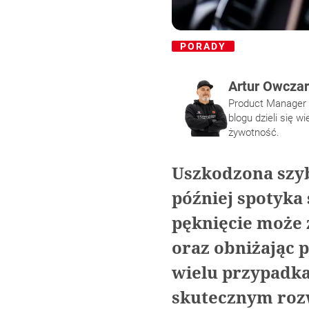
PORADY
Artur Owcza
Product Manager m
blogu dzieli się 
żywotność.
Uszkodzona szyb
później spotyka
pęknięcie może 
oraz obniżając 
wielu przypadka
skutecznym rozw