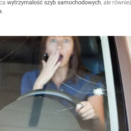
aca
wytrzymałość szyb samochodowych
, ale równie
a
.