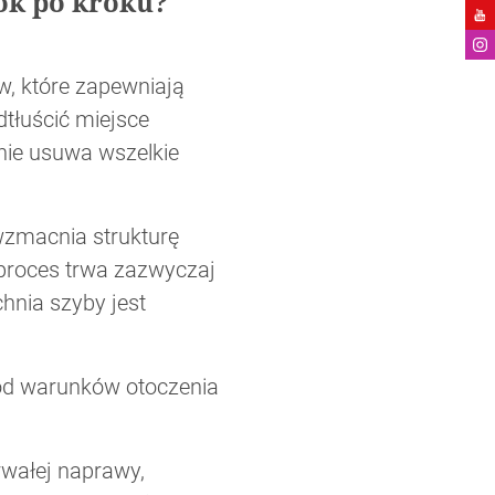
ok po kroku?
w, które zapewniają
dtłuścić miejsce
znie usuwa wszelkie
wzmacnia strukturę
 proces trwa zazwyczaj
hnia szyby jest
 od warunków otoczenia
rwałej naprawy,