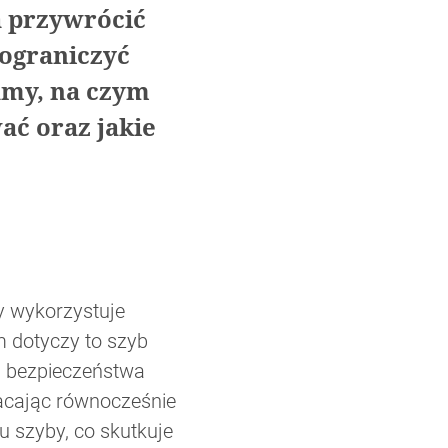
a przywrócić
 ograniczyć
amy, na czym
ać oraz jakie
y wykorzystuje
m dotyczy to szyb
a bezpieczeństwa
acając równocześnie
 szyby, co skutkuje