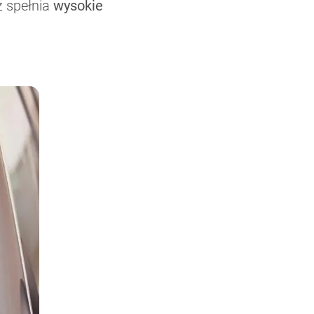
ż spełnia
wysokie