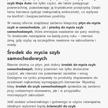
szyb Moje Auto
nie tylko czyści, ale także pielęgnuje
powierzchnię, pozostawiając ją krystalicznie przejrzystą. Dzięki
temu kierowca zyskuje maksymalną widoczność, co wpływa
na komfort i bezpieczeństwo podróży.
W naszej ofercie znajdziesz zarówno klasyczny
płyn do mycia
szyb w samochodzie
, jak i
piankę do mycia szyb
samochodowych
, która zmniejsza osadzanie sie pary wodnej.
To doskonałe rozwiązanie na każdą porę roku – również
zimą, gdy szyby są szczególnie narażone na zabrudzenia i
osady.
Środek do mycia szyb
samochodowych
Równie istotny co płyn, jest dobry
środek do mycia szyb
samochodowych
, który powinien nie tylko skutecznie
czyścić, ale również nie pozostawiać zacieków i smug.
Dostępne na rynku preparaty to produkty dopasowane do
oczekiwań najbardziej wymagających kierowców. Wysokiej
klasy
środek do szyb samochodowych
sprawdza się zarówno
przy codziennym stosowaniu, jak i w przypadku
mocniejszych zabrudzeń.
Jeśli szukasz uniwersalnego i gotowego w użyciu rozwiązania,
idealnym wyborem będą
ściereczki do szyb