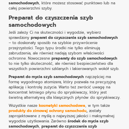
samochodowych
, które możesz stosować punktowo lub na
całej powierzchni szyby.
Preparat do czyszczenia szyb
samochodowych
Jeśli zależy Ci na skuteczności i wygodzie, wybierz
sprawdzony
preparat do czyszczenia szyb samochodowych
– to doskonały sposób na szybkie przywrócenie
przejrzystości. Tego typu środki nie tylko eliminują
zabrudzenia, ale również nadają szybom właściwości
ochronne. Nowoczesne
preparaty do szyb samochodowych
to nie tylko skuteczność, ale również bezpieczeństwo dla
wszystkich powierzchni szklanych i lakierowanych wokół szyb.
Preparat do mycia szyb samochodowych
najczęściej ma
formę wygodnego atomizera, który pozwala na precyzyjną
aplikację i kontrolę zużycia. Warto też zwrócić uwagę na
koncentrat letniego płynu do spryskiwaczy,
który jest
świetną alternatywą dla klasycznych płynów do spryskiwaczy
.
Wszystkie nasze
kosmetyki samochodowe
, w tym także
produkty do zimowej ochrony samochodu
,
zostały
zaprojektowane z myślą o najwyższej jakości i maksymalnej
wygodzie użytkowania. Zarówno
środek do mycia szyb
samochodowych
,
preparat do czyszczenia szyb