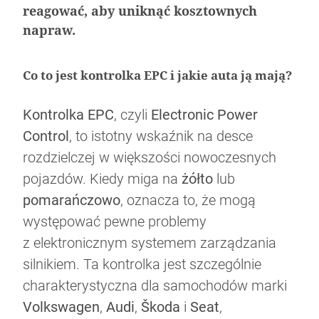
reagować, aby uniknąć kosztownych
napraw.
Co to jest kontrolka EPC i jakie auta ją mają?
Bezpieczna jazda zimą okiem Rajdowego
Jak wybrać i czyścić dywaniki samochodowe
Rusza strefa czystego transportu w
Co oznacza zapalona kontrolka EPC w
Mistrza
Kontrolka EPC
, czyli
Electronic Power
Warszawie. Co to oznacza?
samochodzie?
Control
, to istotny wskaźnik na desce
rozdzielczej w większości nowoczesnych
pojazdów. Kiedy miga na
żółto
lub
pomarańczowo
, oznacza to, że mogą
występować pewne problemy
z elektronicznym systemem zarządzania
silnikiem. Ta kontrolka jest szczególnie
charakterystyczna dla samochodów marki
Volkswagen
,
Audi
,
Škoda
i
Seat
,