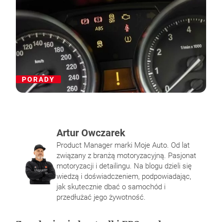
PORADY
Artur Owczarek
Product Manager marki Moje Auto. Od lat
Pałeczki gąbkowe – do czego służą i jak ich
Norma emisji spalin – jakie są obecne
Na czym polega napełnianie klimatyzacji
Felgi i opony – jak utrzymać ich dobrą
związany z branżą motoryzacyjną. Pasjonat
używać?
normy Unii europejskiej?
samochodowej?
kondycję?
motoryzacji i detailingu. Na blogu dzieli się
wiedzą i doświadczeniem, podpowiadając,
jak skutecznie dbać o samochód i
przedłużać jego żywotność.