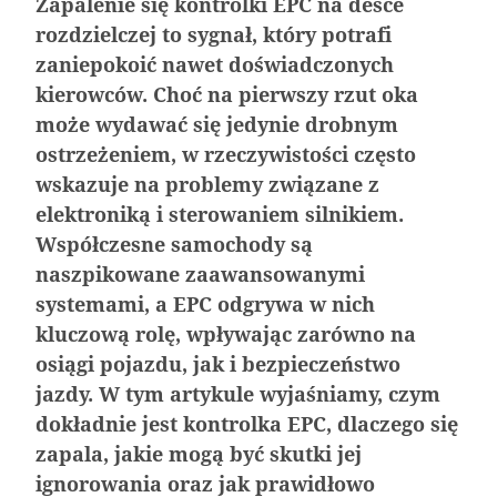
Zapalenie się kontrolki EPC
na desce
rozdzielczej to sygnał, który potrafi
zaniepokoić nawet doświadczonych
kierowców. Choć na pierwszy rzut oka
może wydawać się jedynie drobnym
ostrzeżeniem, w rzeczywistości często
wskazuje na problemy związane z
elektroniką i sterowaniem silnikiem.
Współczesne samochody są
Nagrzane wnętrze samochodu – 5 porad jak
Aerodynamika samochodu w projektowaniu
Klejenie szyb samochodowych – na czym
Jak dbać o wnętrze samochodu zimą
naszpikowane zaawansowanymi
sobie poradzić?
pojazdów sportowych
polega?
systemami, a EPC odgrywa w nich
kluczową rolę, wpływając zarówno na
osiągi pojazdu, jak i bezpieczeństwo
jazdy. W tym artykule wyjaśniamy, czym
dokładnie jest kontrolka EPC, dlaczego się
zapala, jakie mogą być skutki jej
ignorowania oraz jak prawidłowo