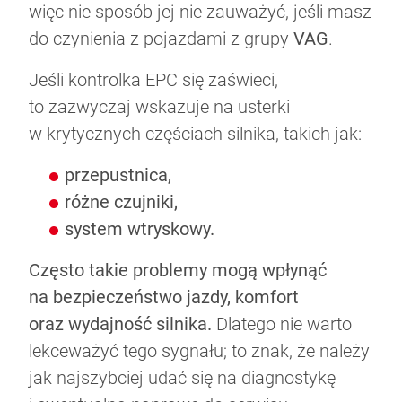
więc nie sposób jej nie zauważyć, jeśli masz
do czynienia z pojazdami z grupy
VAG
.
Miejmy baczenie na zmiany w przepisach
10 rad dla kobiet od Rajdowego Mistrza
drogowych
Zespół LETNI i marka Moje Auto: Nowa
Co to jest płyn hamulcowy DOT 4?
Europy
Jeśli kontrolka EPC się zaświeci,
Kampania Muzyczna w rytmie latino!
to zazwyczaj wskazuje na usterki
w krytycznych częściach silnika, takich jak:
przepustnica,
różne czujniki,
system wtryskowy.
Często takie problemy mogą wpłynąć
na bezpieczeństwo jazdy, komfort
oraz wydajność silnika.
Dlatego nie warto
lekceważyć tego sygnału; to znak, że należy
jak najszybciej udać się na diagnostykę