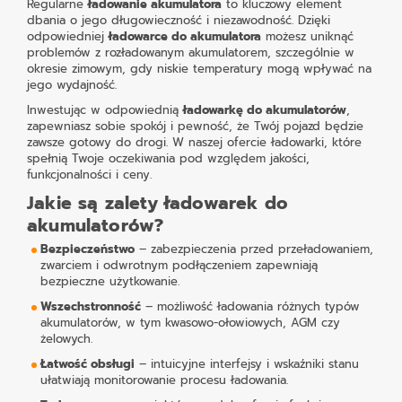
Regularne
ładowanie akumulatora
to kluczowy element
dbania o jego długowieczność i niezawodność. Dzięki
odpowiedniej
ładowarce do akumulatora
możesz uniknąć
problemów z rozładowanym akumulatorem, szczególnie w
okresie zimowym, gdy niskie temperatury mogą wpływać na
jego wydajność.
Inwestując w odpowiednią
ładowarkę do akumulatorów
,
zapewniasz sobie spokój i pewność, że Twój pojazd będzie
zawsze gotowy do drogi. W naszej ofercie ładowarki, które
spełnią Twoje oczekiwania pod względem jakości,
funkcjonalności i ceny.
Jakie są zalety ładowarek do
akumulatorów?
Bezpieczeństwo
– zabezpieczenia przed przeładowaniem,
zwarciem i odwrotnym podłączeniem zapewniają
bezpieczne użytkowanie.
Wszechstronność
– możliwość ładowania różnych typów
akumulatorów, w tym kwasowo-ołowiowych, AGM czy
żelowych.
Łatwość obsługi
– intuicyjne interfejsy i wskaźniki stanu
ułatwiają monitorowanie procesu ładowania.