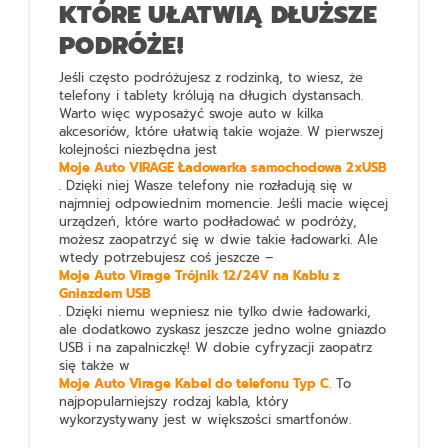
KTÓRE UŁATWIĄ DŁUŻSZE
PODRÓŻE!
Jeśli często podróżujesz z rodzinką, to wiesz, że
telefony i tablety królują na długich dystansach.
Warto więc wyposażyć swoje auto w kilka
akcesoriów, które ułatwią takie wojaże. W pierwszej
kolejności niezbędna jest
Moje Auto VIRAGE Ładowarka samochodowa 2xUSB
. Dzięki niej Wasze telefony nie rozładują się w
najmniej odpowiednim momencie. Jeśli macie więcej
urządzeń, które warto podładować w podróży,
możesz zaopatrzyć się w dwie takie ładowarki. Ale
wtedy potrzebujesz coś jeszcze –
Moje Auto Virage Trójnik 12/24V na Kablu z
Gniazdem USB
. Dzięki niemu wepniesz nie tylko dwie ładowarki,
ale dodatkowo zyskasz jeszcze jedno wolne gniazdo
USB i na zapalniczkę! W dobie cyfryzacji zaopatrz
się także w
Moje Auto Virage Kabel do telefonu Typ C
. To
najpopularniejszy rodzaj kabla, który
wykorzystywany jest w większości smartfonów.