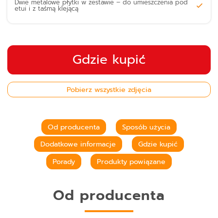
Dwie metalowe płytki w zestawie – do umieszczenia pod
etui i z taśmą klejącą
Gdzie kupić
Pobierz wszystkie zdjęcia
Od producenta
Sposób użycia
Dodatkowe informacje
Gdzie kupić
Porady
Produkty powiązane
Od producenta