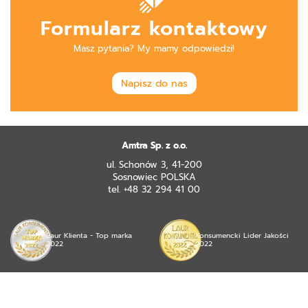
Formularz kontaktowy
Masz pytania? My mamy odpowiedzi!
Napisz do nas
Amtra Sp. z o.o.
ul. Schonów 3, 41-200
Sosnowiec POLSKA
tel. +48 32 294 41 00
Laur Klienta - Top marka
Konsumencki Lider Jakości
2022
2022
© 2026 mojea Sp. z o.o. wszystkie prawa zastrzeżone