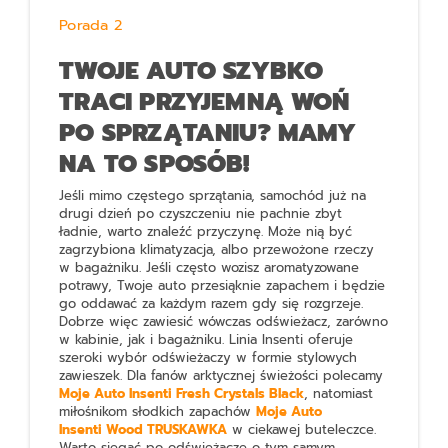
Porada 2
TWOJE AUTO SZYBKO
TRACI PRZYJEMNĄ WOŃ
PO SPRZĄTANIU? MAMY
NA TO SPOSÓB!
Jeśli mimo częstego sprzątania, samochód już na
drugi dzień po czyszczeniu nie pachnie zbyt
ładnie, warto znaleźć przyczynę. Może nią być
zagrzybiona klimatyzacja, albo przewożone rzeczy
w bagażniku. Jeśli często wozisz aromatyzowane
potrawy, Twoje auto przesiąknie zapachem i będzie
go oddawać za każdym razem gdy się rozgrzeje.
Dobrze więc zawiesić wówczas odświeżacz, zarówno
w kabinie, jak i bagażniku. Linia Insenti oferuje
szeroki wybór odświeżaczy w formie stylowych
zawieszek. Dla fanów arktycznej świeżości polecamy
Moje Auto Insenti Fresh Crystals Black
, natomiast
miłośnikom słodkich zapachów
Moje Auto
Insenti Wood TRUSKAWKA
w ciekawej buteleczce.
Warto sięgać po odświeżacze o tym samym