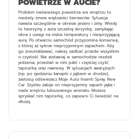
POWIETRZE W AUCIE?
Problem nieświeżego powietrza we wnętrzu to
niestety zmora większości kierowców. Sytuacja
narasta szczególnie w okresie jesieni i zimy. Wtedy
to tworzymy z auta szczelną skrzynkę, zamykając
okna z uwagi na niskie temperatury i niesprzyjającą
aurę. Po otwarciu samochód przypomina konserwę,
z której aż syknie nieprzyjemnym zapachem. Aby
go zneutralizować, należy zadbać przede wszystkim
o czystość. Nie zostawiaj w samochodzie resztek
jedzenia, przestań w nim palić i częściej czyść
tapicerkę oraz nawiewy. W sytuacjach awaryjnych
(np. po zjedzeniu kanapki z jajkiem w drodze),
zastosuj odświeżacz
Moje Auto Insenti Spray New
Car
. Szybko zabije on nieprzyjemny zapach jajka i
nada wnętrzu luksusowego aromatu. Możesz
spryskać nim tapicerkę, co zapewni Ci świeżość na
dłużej.