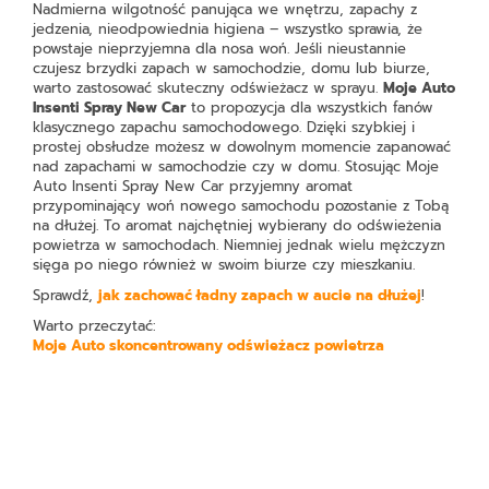
Nadmierna wilgotność panująca we wnętrzu, zapachy z
jedzenia, nieodpowiednia higiena – wszystko sprawia, że
powstaje nieprzyjemna dla nosa woń. Jeśli nieustannie
czujesz brzydki zapach w samochodzie, domu lub biurze,
warto zastosować skuteczny odświeżacz w sprayu.
Moje Auto
Insenti Spray New Car
to propozycja dla wszystkich fanów
klasycznego zapachu samochodowego. Dzięki szybkiej i
prostej obsłudze możesz w dowolnym momencie zapanować
nad zapachami w samochodzie czy w domu. Stosując Moje
Auto Insenti Spray New Car przyjemny aromat
przypominający woń nowego samochodu pozostanie z Tobą
na dłużej. To aromat najchętniej wybierany do odświeżenia
powietrza w samochodach. Niemniej jednak wielu mężczyzn
sięga po niego również w swoim biurze czy mieszkaniu.
Sprawdź,
jak zachować ładny zapach w aucie na dłużej
!
Warto przeczytać:
Moje Auto skoncentrowany odświeżacz powietrza