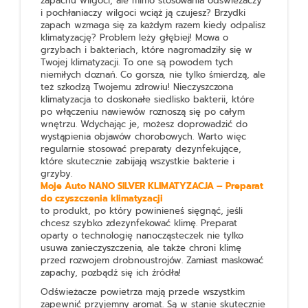
zapachu wilgoci, ale mimo stosowania odświeżaczy
i pochłaniaczy wilgoci wciąż ją czujesz? Brzydki
zapach wzmaga się za każdym razem kiedy odpalisz
klimatyzację? Problem leży głębiej! Mowa o
grzybach i bakteriach, które nagromadziły się w
Twojej klimatyzacji. To one są powodem tych
niemiłych doznań. Co gorsza, nie tylko śmierdzą, ale
też szkodzą Twojemu zdrowiu! Nieczyszczona
klimatyzacja to doskonałe siedlisko bakterii, które
po włączeniu nawiewów roznoszą się po całym
wnętrzu. Wdychając je, możesz doprowadzić do
wystąpienia objawów chorobowych. Warto więc
regularnie stosować preparaty dezynfekujące,
które skutecznie zabijają wszystkie bakterie i
grzyby.
Moje Auto NANO SILVER KLIMATYZACJA – Preparat
do czyszczenia klimatyzacji
to produkt, po który powinieneś sięgnąć, jeśli
chcesz szybko zdezynfekować klimę. Preparat
oparty o technologię nanocząsteczek nie tylko
usuwa zanieczyszczenia, ale także chroni klimę
przed rozwojem drobnoustrojów. Zamiast maskować
zapachy, pozbądź się ich źródła!
Odświeżacze powietrza mają przede wszystkim
zapewnić przyjemny aromat. Są w stanie skutecznie