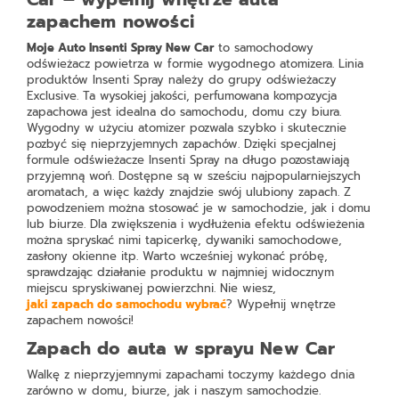
zapachem nowości
Moje Auto Insenti Spray New Car
to samochodowy
odświeżacz powietrza w formie wygodnego atomizera. Linia
produktów Insenti Spray należy do grupy odświeżaczy
Exclusive. Ta wysokiej jakości, perfumowana kompozycja
zapachowa jest idealna do samochodu, domu czy biura.
Wygodny w użyciu atomizer pozwala szybko i skutecznie
pozbyć się nieprzyjemnych zapachów. Dzięki specjalnej
formule odświeżacze Insenti Spray na długo pozostawiają
przyjemną woń. Dostępne są w sześciu najpopularniejszych
aromatach, a więc każdy znajdzie swój ulubiony zapach. Z
powodzeniem można stosować je w samochodzie, jak i domu
lub biurze. Dla zwiększenia i wydłużenia efektu odświeżenia
można spryskać nimi tapicerkę, dywaniki samochodowe,
zasłony okienne itp. Warto wcześniej wykonać próbę,
sprawdzając działanie produktu w najmniej widocznym
miejscu spryskiwanej powierzchni. Nie wiesz,
jaki zapach do samochodu wybrać
? Wypełnij wnętrze
zapachem nowości!
Zapach do auta w sprayu New Car
Walkę z nieprzyjemnymi zapachami toczymy każdego dnia
zarówno w domu, biurze, jak i naszym samochodzie.