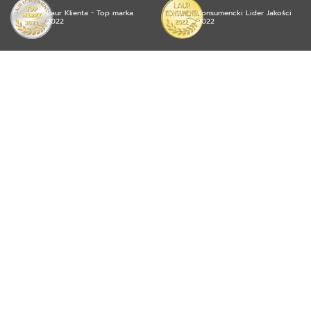
Laur Klienta - Top marka
Konsumencki Lider Jakości
2022
2022
© 2026 mojea Sp. z o.o. wszystkie prawa zastrzeżone