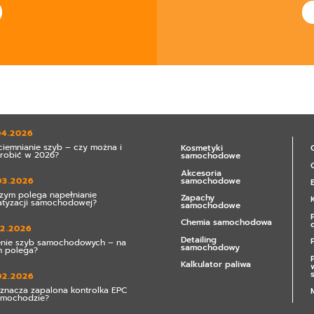
04.2026
ciemnianie szyb – czy można i
Kosmetyki
zrobić w 2026?
samochodowe
Akcesoria
samochodowe
03.2026
zym polega napełnianie
Zapachy
atyzacji samochodowej?
samochodowe
Chemia samochodowa
02.2026
Detailing
enie szyb samochodowych – na
samochodowy
 polega?
Kalkulator paliwa
02.2026
znacza zapalona kontrolka EPC
amochodzie?