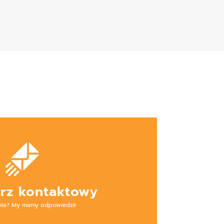
rz kontaktowy
nia? My mamy odpowiedzi!