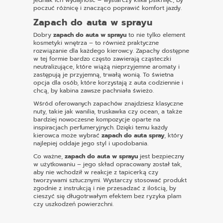
poczuć różnicę i znacząco poprawić komfort jazdy.
Zapach do auta w sprayu
Dobry
zapach do auta w sprayu
to nie tylko element
kosmetyki wnętrza – to również praktyczne
rozwiązanie dla każdego kierowcy. Zapachy dostępne
w tej formie bardzo często zawierają cząsteczki
neutralizujące, które wiążą nieprzyjemne aromaty i
zastępują je przyjemną, trwałą wonią. To świetna
opcja dla osób, które korzystają z auta codziennie i
chcą, by kabina zawsze pachniała świeżo.
Wśród oferowanych zapachów znajdziesz klasyczne
nuty, takie jak wanilia, truskawka czy ocean, a także
bardziej nowoczesne kompozycje oparte na
inspiracjach perfumeryjnych. Dzięki temu każdy
kierowca może wybrać
zapach do auta spray
, który
najlepiej oddaje jego styl i upodobania.
Co ważne,
zapach do auta w sprayu
jest bezpieczny
w użytkowaniu – jego skład opracowany został tak,
aby nie wchodził w reakcje z tapicerką czy
tworzywami sztucznymi. Wystarczy stosować produkt
zgodnie z instrukcją i nie przesadzać z ilością, by
cieszyć się długotrwałym efektem bez ryzyka plam
czy uszkodzeń powierzchni.