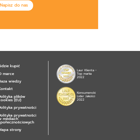
Napisz do nas
Gdzie kupić
Laur Klienta -
O marce
Top marka
2022
Baza wiedzy
Kontakt
Konsumencki
Polityka plików
Lider Jakości
cookies (EU)
2022
Polityka prywatności
Polityka prywatności
w mediach
społecznościowych
Mapa strony