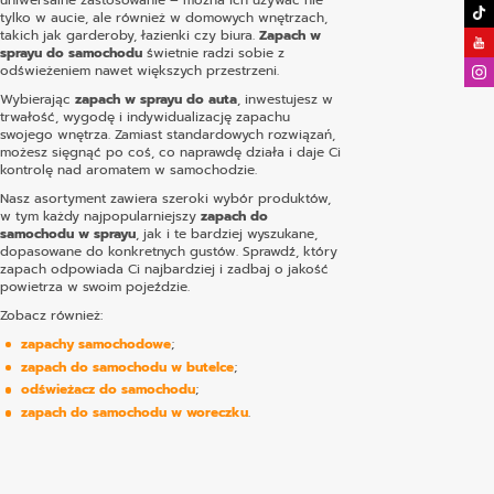
tylko w aucie, ale również w domowych wnętrzach,
takich jak garderoby, łazienki czy biura.
Zapach w
sprayu do samochodu
świetnie radzi sobie z
odświeżeniem nawet większych przestrzeni.
Wybierając
zapach w sprayu do auta
, inwestujesz w
trwałość, wygodę i indywidualizację zapachu
swojego wnętrza. Zamiast standardowych rozwiązań,
możesz sięgnąć po coś, co naprawdę działa i daje Ci
kontrolę nad aromatem w samochodzie.
Nasz asortyment zawiera szeroki wybór produktów,
w tym każdy najpopularniejszy
zapach do
samochodu w sprayu
, jak i te bardziej wyszukane,
dopasowane do konkretnych gustów. Sprawdź, który
zapach odpowiada Ci najbardziej i zadbaj o jakość
powietrza w swoim pojeździe.
Zobacz również:
zapachy samochodowe
;
zapach do samochodu w butelce
;
odświeżacz do samochodu
;
zapach do samochodu w woreczku
.