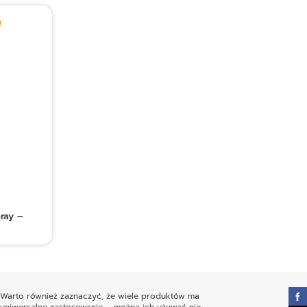
U
ray –
Warto również zaznaczyć, że wiele produktów ma
uniwersalne zastosowanie – można ich używać nie