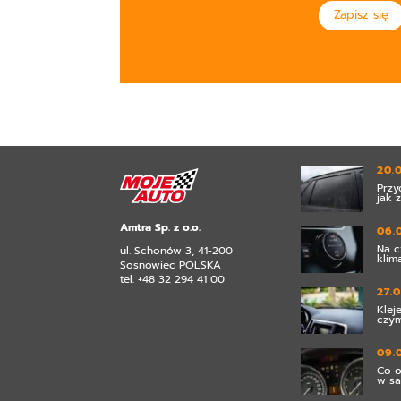
Zapisz się
20.
Przy
jak 
Amtra Sp. z o.o.
06.
Na c
ul. Schonów 3, 41-200
klim
Sosnowiec POLSKA
tel. +48 32 294 41 00
27.
Klej
czym
09.
Co o
w s