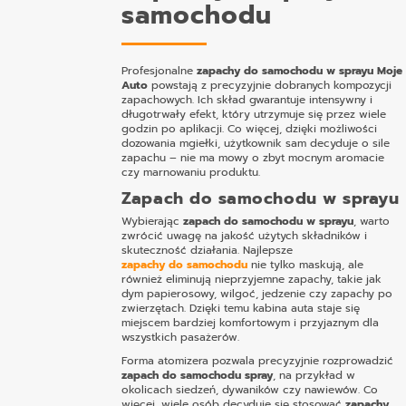
samochodu
Profesjonalne
zapachy do samochodu w sprayu
Moje
Auto
powstają z precyzyjnie dobranych kompozycji
zapachowych. Ich skład gwarantuje intensywny i
długotrwały efekt, który utrzymuje się przez wiele
godzin po aplikacji. Co więcej, dzięki możliwości
dozowania mgiełki, użytkownik sam decyduje o sile
zapachu – nie ma mowy o zbyt mocnym aromacie
czy marnowaniu produktu.
Zapach do samochodu w sprayu
Wybierając
zapach do samochodu w sprayu
, warto
zwrócić uwagę na jakość użytych składników i
skuteczność działania. Najlepsze
zapachy do samochodu
nie tylko maskują, ale
również eliminują nieprzyjemne zapachy, takie jak
dym papierosowy, wilgoć, jedzenie czy zapachy po
zwierzętach. Dzięki temu kabina auta staje się
miejscem bardziej komfortowym i przyjaznym dla
wszystkich pasażerów.
Forma atomizera pozwala precyzyjnie rozprowadzić
zapach do samochodu spray
, na przykład w
okolicach siedzeń, dywaników czy nawiewów. Co
więcej, wiele osób decyduje się stosować
zapachy