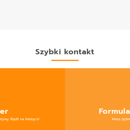
Szybki kontakt
er
Formula
atywy. Bądź na bieżąco!
Masz pyta