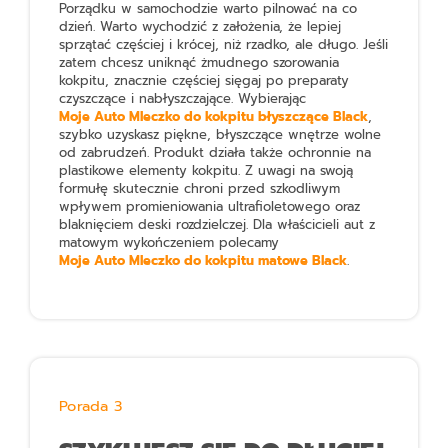
Porządku w samochodzie warto pilnować na co
dzień. Warto wychodzić z założenia, że lepiej
sprzątać częściej i krócej, niż rzadko, ale długo. Jeśli
zatem chcesz uniknąć żmudnego szorowania
kokpitu, znacznie częściej sięgaj po preparaty
czyszczące i nabłyszczające. Wybierając
Moje Auto Mleczko do kokpitu błyszczące Black
,
szybko uzyskasz piękne, błyszczące wnętrze wolne
od zabrudzeń. Produkt działa także ochronnie na
plastikowe elementy kokpitu. Z uwagi na swoją
formułę skutecznie chroni przed szkodliwym
wpływem promieniowania ultrafioletowego oraz
blaknięciem deski rozdzielczej. Dla właścicieli aut z
matowym wykończeniem polecamy
Moje Auto Mleczko do kokpitu matowe Black
.
Porada 3