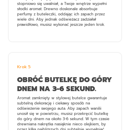
stopniowo się uwalniał, a Twoje wnętrze wypełni
słodki aromat. Drewno doskonale absorbuje
perfumy z buteleczki, oddając ich zapach przez
wiele dni. Aby jednak odświeżacz zadziałał
prawidłowo, musisz wykonać jeszcze jeden krok.
Krok 5
OBRÓĆ BUTELKĘ DO GÓRY
DNEM NA 3-6 SEKUND.
Aromat zamknięty w stylowej butelce gwarantuje
subtelną dekorację i ciekawy sposób na
odświeżenie swojego auta. Aby zapach wanilii
unosił się w powietrzu, musisz przekręcić butelkę
do góry dnem na około 3-6 sekund. W tym czasie
drewniana nakrętka nasiąknie nieco olejkiem, by
przez kilka najbliższych dni subtelnie wypełniać