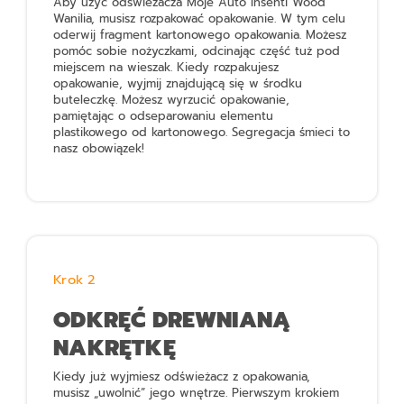
Aby użyć odświeżacza
Moje Auto Insenti Wood
Wanilia
, musisz rozpakować opakowanie. W tym celu
oderwij fragment kartonowego opakowania. Możesz
pomóc sobie nożyczkami, odcinając część tuż pod
miejscem na wieszak. Kiedy rozpakujesz
opakowanie, wyjmij znajdującą się w środku
buteleczkę. Możesz wyrzucić opakowanie,
pamiętając o odseparowaniu elementu
plastikowego od kartonowego. Segregacja śmieci to
nasz obowiązek!
Krok 2
ODKRĘĆ DREWNIANĄ
NAKRĘTKĘ
Kiedy już wyjmiesz odświeżacz z opakowania,
musisz „uwolnić” jego wnętrze. Pierwszym krokiem