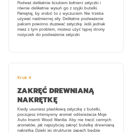
Podważ delikatnie kciukiem kołnierz zatyczki i
równie delikatnie wysuń go z szyjki butelki.
Pamiętaj, by zrobić to z wyczuciem. Nie trzeba
używać nadmiernej siły. Delikatne podważenie
palcem powinno zluzować zatyczkę. Jeśli jednak
masz z tym problem, możesz użyć tępej strony
nożyczek do podważenia zatyczki.
Krok 4
ZAKRĘĆ DREWNIANĄ
NAKRĘTKĘ
Kiedy usuniesz plastikową zatyczkę z butelki,
poczujesz intensywny aromat odświeżacza
Moje
Auto Insenti Wood Wanilia
. Aby nie tracić cennych
aromatów, jak najszybciej zakręć butelkę drewnianą
nakrętką. Dzięki jej strukturze zapach będzie