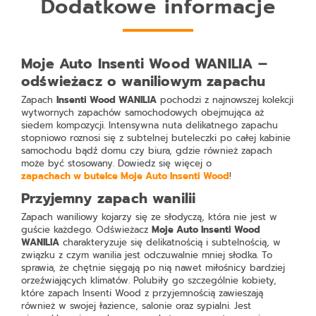
Dodatkowe informacje
Moje Auto Insenti Wood WANILIA –
odświeżacz o waniliowym zapachu
Zapach
Insenti Wood WANILIA
pochodzi z najnowszej kolekcji
wytwornych zapachów samochodowych obejmująca aż
siedem kompozycji. Intensywna nuta delikatnego zapachu
stopniowo roznosi się z subtelnej buteleczki po całej kabinie
samochodu bądź domu czy biura, gdzie również zapach
może być stosowany. Dowiedz się więcej o
zapachach w butelce Moje Auto Insenti Wood
!
Przyjemny zapach wanilii
Zapach waniliowy kojarzy się ze słodyczą, która nie jest w
guście każdego. Odświeżacz
Moje Auto Insenti Wood
WANILIA
charakteryzuje się delikatnością i subtelnością, w
związku z czym wanilia jest odczuwalnie mniej słodka. To
sprawia, że chętnie sięgają po nią nawet miłośnicy bardziej
orzeźwiających klimatów. Polubiły go szczególnie kobiety,
które zapach Insenti Wood z przyjemnością zawieszają
również w swojej łazience, salonie oraz sypialni. Jest