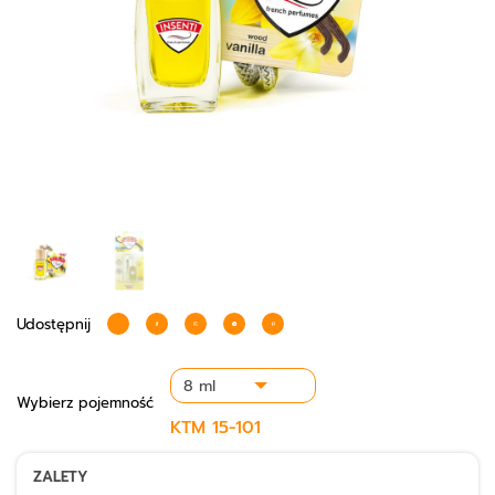
Udostępnij
Wybierz
pojemność
KTM
15-101
ZALETY