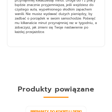
przynajmniej kilkadziesiąt minut. Droga do i z pracy
będzie znacznie przyjemniejsza, jeśli wejdziesz do
czystego auta, wypełnionego słodkim zapachem
wanilii. Nie musisz wydawać dużych pieniędzy, by
zadbać o porządek w swoim samochodzie. Poświęć
mu kilkanaście minut przynajmniej raz w tygodniu, a
zobaczysz, jak zmieni się Twoje nastawienie po
każdej przejażdżce.
Produkty powiązane
PREPARATY DO KOKPITU I DESKI