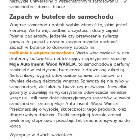
niezwykle uniwersalny o wszechstronnym zastosowaniu – w
samochodzie, domu i biurze.
Zapach w butelce do samochodu
Wnętrze samochodu potrafi szybko zdradzić to, jakim jesteś
kierowcą. Warto więc zadbać o czystość i dobry zapach.
Palenie papierosów, jedzenie czy przewożenie zwierząt
sprawia, że pojazd z czasem zaczyna brzydko pachnieć.
Zapach w butelce to doskonały sposób na
zadbanie o wnętrze samochodu
. Warto więc zawiesić w nim
skuteczny odświeżacz neutralizujący nieprzyjemne zapachy.
Moje Auto Insenti Wood WANILIA
, to samochodowe perfumy
zamknięte w estetycznej buteleczce z drewnianą zakrętką.
Nietuzinkowy wygląd odświeżacza sprawia, że stanowi on
również ciekawą dekorację wnętrza. Sprawdza się nie tylko w
samochodach, ale także w biurze czy mieszkaniu. Niewielkie
gabaryty pozwalają na wykorzystanie odświeżacza niemalże
wszędzie. Jeśli masz dość nieprzyjemnych zapachów w swoim
samochodzie, zastosuj Moje Auto Insenti Wood Wanilia.
Przekonasz się o wysokiej skuteczności tego produktu oraz
długotrwałym działaniu. Dzięki specjalnej formule aromat
uwalnia się stopniowo i pozostaje tak samo intensywny aż do
końca.
Występuje w dwóch wariantach: