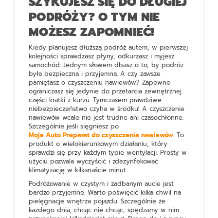
SZYKUJESZ SIĘ DO DŁUGIEJ
PODRÓŻY? O TYM NIE
MOŻESZ ZAPOMNIEĆ!
Kiedy planujesz dłuższą podróż autem, w pierwszej
kolejności sprawdzasz płyny, odkurzasz i myjesz
samochód. Jednym słowem dbasz o to, by podróż
była bezpieczna i przyjemna. A czy zawsze
pamiętasz o czyszczeniu nawiewów? Zapewne
ograniczasz się jedynie do przetarcia zewnętrznej
części kratki z kurzu. Tymczasem prawdziwe
niebezpieczeństwo czyha w środku! A czyszczenie
nawiewów wcale nie jest trudne ani czasochłonne.
Szczególnie jeśli sięgniesz po
Moje Auto Preparat do czyszczenia nawiewów
. To
produkt o wielokierunkowym działaniu, który
sprawdzi się przy każdym typie wentylacji. Prosty w
użyciu pozwala wyczyścić i zdezynfekować
klimatyzację w kilkanaście minut.
Podróżowanie w czystym i zadbanym aucie jest
bardzo przyjemne. Warto poświęcić kilka chwil na
pielęgnacje wnętrza pojazdu. Szczególnie że
każdego dnia, chcąc nie chcąc, spędzamy w nim