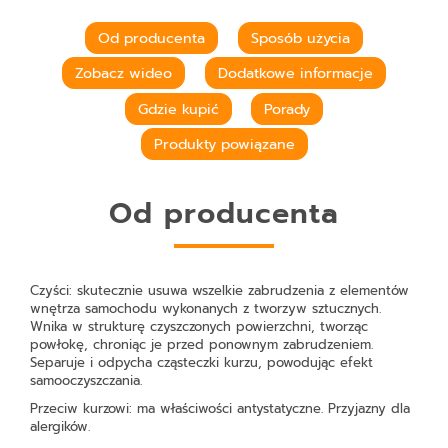
Od producenta
Sposób użycia
Zobacz wideo
Dodatkowe informacje
Gdzie kupić
Porady
Produkty powiązane
Od producenta
Czyści:
skutecznie usuwa wszelkie zabrudzenia z elementów
wnętrza samochodu wykonanych z tworzyw sztucznych.
Wnika w strukturę czyszczonych powierzchni, tworząc
powłokę, chroniąc je przed ponownym zabrudzeniem.
Separuje i odpycha cząsteczki kurzu, powodując efekt
samooczyszczania.
Przeciw kurzowi:
ma właściwości antystatyczne. Przyjazny dla
alergików.