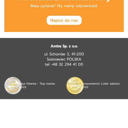
Masz pytania? My mamy odpowiedzi!
Napisz do nas
Amtra Sp. z o.o.
ul. Schonów 3, 41-200
Sosnowiec POLSKA
tel. +48 32 294 41 00
Laur Klienta - Top marka
Konsumencki Lider Jakości
2022
2022
© 2026 mojea Sp. z o.o. wszystkie prawa zastrzeżone