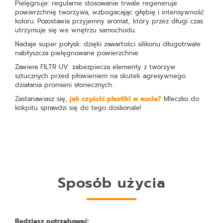
Pielęgnuje:
regularne stosowanie trwale regeneruje
powierzchnię tworzywa, wzbogacając głębię i intensywność
koloru. Pozostawia przyjemny aromat, który przez długi czas
utrzymuje się we wnętrzu samochodu.
Nadaje super połysk:
dzięki zawartości silikonu długotrwale
nabłyszcza pielęgnowane powierzchnie.
Zawiera FILTR UV:
zabezpiecza elementy z tworzyw
sztucznych przed płowieniem na skutek agresywnego
działania promieni słonecznych.
Zastanawiasz się,
jak czyścić plastiki w aucie?
Mleczko do
kokpitu sprawdzi się do tego doskonale!
Sposób użycia
Będziesz potrzebować: