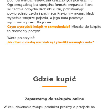
podnosi wartości estetyczne czyszczonych powierzchni.
Ogromną zaletą jest specjalna formuła preparatu, która
skutecznie odpycha drobinki kurzu, pozostawiając
powierzchnie czystą i pachnącą. Przyjemny aromat black
wypełnia wnętrze pojazdu, a jego nuta pozostaje
wyczuwalna przez długi czas.
C
zym wyczyścić kokpit w samochodzie?
Mleczko do kokpitu
to doskonały pomysł!
Warto przeczytać:
Jak dbać o deskę rozdzielczą i plastiki wewnątrz auta?
Gdzie kupić
Zapraszamy do zakupów online
W celu dokonania zakupu produktu prosimy o przejście na