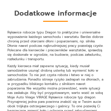
Dodatkowe informacje
Rękawice robocze typu Dragon to praktyczne i uniwersalne
wyposażenie każdego samochodu i warsztatu. Bardzo dobrze
chronią przed otarciami dłoni i poparzeniami, np. silnika.
Dłonie nawet podczas najbrudniejszej pracy pozostają czyste.
Polecane dla kierowców i pracowników warsztatów, sprawdzą
się doskonale w ogrodzie, na budowie, podczas załadunku,
rozładunku i transportu.
Każdy kierowca miał zapewne sytuację, kiedy musiał
samodzielnie usunąć drobną usterkę lub wymienić koło w
samochodzie. To nie jest czysta robota i łatwo w niej o
zabrudzenia. Ponadto istnieje ryzyko zadrapań na dłoniach, a
w przypadku bliskiego kontaktu z silnikiem nawet
poparzenia. Nie wszystko można przewidzieć, wiele sytuacji
nas zaskakuje. Aby być przygotowanym, warto wozić ze sobą
Moje Auto Virage VIRAGE Rękawice robocze typ dragon
.
Przynajmniej jedna para powinna znaleźć się w Twoim aucie
obok trójkąta ostrzegawczego i gaśnicy. To one pozwolą Ci
bezpiecznie zmienić koło i ochronią przed zabrudzeniami,