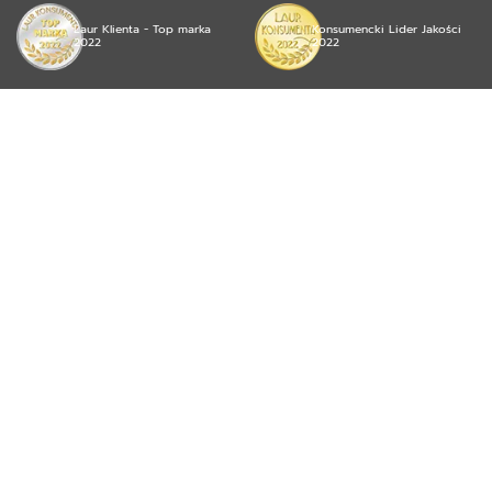
Laur Klienta - Top marka
Konsumencki Lider Jakości
2022
2022
© 2026 mojea Sp. z o.o. wszystkie prawa zastrzeżone