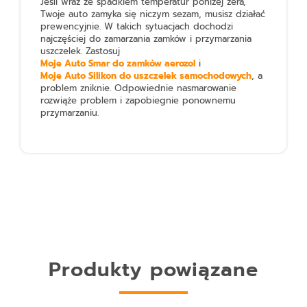
Jeśli wraz ze spadkiem temperatur poniżej zera,
Twoje auto zamyka się niczym sezam, musisz działać
prewencyjnie. W takich sytuacjach dochodzi
najczęściej do zamarzania zamków i przymarzania
uszczelek. Zastosuj
Moje Auto Smar do zamków aerozol
i
Moje Auto Silikon do uszczelek samochodowych
, a
problem zniknie. Odpowiednie nasmarowanie
rozwiąże problem i zapobiegnie ponownemu
przymarzaniu.
Produkty powiązane