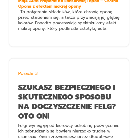
Moje Auto Preparat do konserwacji opon – Czarna
Opona z efektem mokrej opony
. To połączenie składników, które chronią oponę
przed starzeniem się, a także przywracają jej głębię
kolorów. Ponadto pozostawiają spektakularny efekt
mokrej opony, który podkreśla estetykę auta.
Porada 3
SZUKASZ BEZPIECZNEGO I
SKUTECZNEGO SPOSOBU
NA DOCZYSZCZENIE FELG?
OTO ON!
Felgi wymagają od kierowcy odrobinę poświęcenia.
Ich zabrudzenia są bowiem nierzadko trudne w
usunięciu. Zanim zrezygnujesz przez długotrwałe