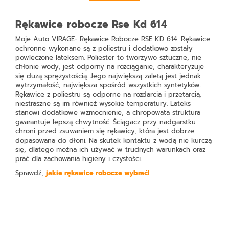
Rękawice robocze Rse Kd 614
Moje Auto VIRAGE- Rękawice Robocze RSE KD 614
. Rękawice
ochronne wykonane są z poliestru i dodatkowo zostały
powleczone lateksem. Poliester to tworzywo sztuczne, nie
chłonie wody, jest odporny na rozciąganie, charakteryzuje
się dużą sprężystością. Jego największą zaletą jest jednak
wytrzymałość, największa spośród wszystkich syntetyków.
Rękawice z poliestru są odporne na rozdarcia i przetarcia,
niestraszne są im również wysokie temperatury. Lateks
stanowi dodatkowe wzmocnienie, a chropowata struktura
gwarantuje lepszą chwytność. Ściągacz przy nadgarstku
chroni przed zsuwaniem się rękawicy, która jest dobrze
dopasowana do dłoni. Na skutek kontaktu z wodą nie kurczą
się, dlatego można ich używać w trudnych warunkach oraz
prać dla zachowania higieny i czystości.
Sprawdź,
jakie rękawice robocze wybrać!