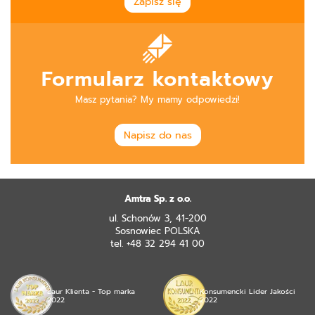
Zapisz się
Formularz kontaktowy
Masz pytania? My mamy odpowiedzi!
Napisz do nas
Amtra Sp. z o.o.
ul. Schonów 3, 41-200
Sosnowiec POLSKA
tel. +48 32 294 41 00
Laur Klienta - Top marka
Konsumencki Lider Jakości
2022
2022