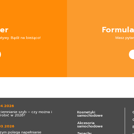
er
Formula
atywy. Bądź na bieżąco!
Masz pyta
04.2026
ciemnianie szyb – czy można i
Kosmetyki
zrobić w 2026?
samochodowe
Akcesoria
samochodowe
03.2026
zym polega napełnianie
Zapachy