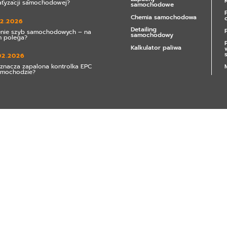
atyzacji samochodowej?
samochodowe
Chemia samochodowa
02.2026
Detailing
enie szyb samochodowych – na
samochodowy
 polega?
Kalkulator paliwa
02.2026
znacza zapalona kontrolka EPC
amochodzie?