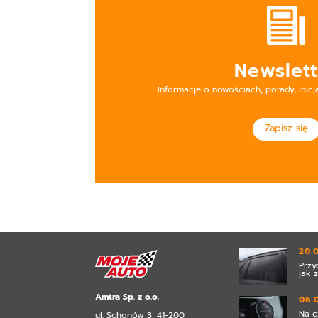
Newslett
Informacje o nowościach, porady, inicj
Zapisz się
20.
Przy
jak 
Amtra Sp. z o.o.
06.
Na c
ul. Schonów 3, 41-200