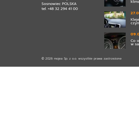
klim
Sosnowiec POLSKA
tel. +48 32 294 41 00
27.
Klej
czym
09.
Co o
w s
© 2026 mojea Sp. z o.o. wszystkie prawa zastrzeżone