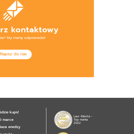
rz kontaktowy
nia? My mamy odpowiedzi!
Napisz do nas
Gdzie kupić
Laur Klienta -
O marce
Top marka
2022
Baza wiedzy