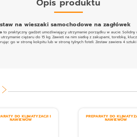
Opis produktu
ostaw na wieszaki samochodowe na zagłówek
to
to praktyczny gadżet umożliwiający utrzymanie porządku w aucie. Solidny m
rzymanie ciężaru do 15 kg. Zawieś na nim siatkę z zakupami, torebkę, klucz
ując go w stronę kokpitu lub w stronę tylnych foteli.
Zestaw zawiera 4 sztuk
ARATY DO KLIMATYZACJI I
PREPARATY DO KLIMATYZA
NAWIEWÓW
NAWIEWÓW