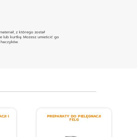
ateriał, z którego został
e lub kurtkę. Możesz umieścić go
i haczyków
.
CJI I
PREPARATY DO PIELĘGNACJI
FELG