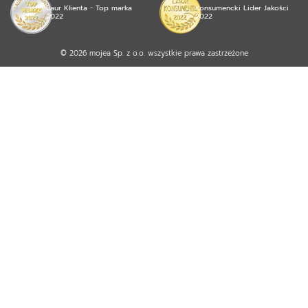
Laur Klienta - Top marka
Konsumencki Lider Jakości
2022
2022
© 2026 mojea Sp. z o.o. wszystkie prawa zastrzeżone