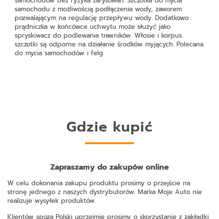
samochodów bez ryzyka zarysowań. Szczotka do mycia
samochodu z możliwością podłączenia wody, zaworem
pozwalającym na regulację przepływu wody. Dodatkowo
prądniczka w końcówce uchwytu może służyć jako
spryskiwacz do podlewania trawników. Włosie i korpus
szczotki są odporne na działanie środków myjących. Polecana
do mycia samochodów i felg.
Gdzie kupić
Zapraszamy do zakupów online
W celu dokonania zakupu produktu prosimy o przejście na
stronę jednego z naszych dystrybutorów. Marka Moje Auto nie
realizuje wysyłek produktów.
Klientów spoza Polski uprzejmie prosimy o skorzystanie z zakładki