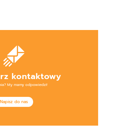
rz kontaktowy
nia? My mamy odpowiedzi!
Napisz do nas