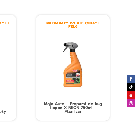
CJI I
PREPARATY DO PIELĘGNACJI
FELG
Moje Auto – Preparat do felg
i opon X-NEON 750ml –
eży
Atomizer