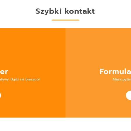
Szybki kontakt
er
Formula
atywy. Bądź na bieżąco!
Masz pyta