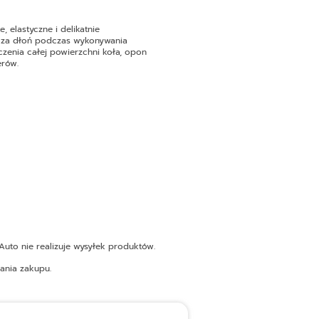
 elastyczne i delikatnie
iecza dłoń podczas wykonywania
czenia całej powierzchni koła, opon
erów.
uto nie realizuje wysyłek produktów.
ania zakupu.