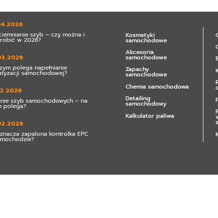
04.2026
ciemnianie szyb – czy można i
Kosmetyki
zrobić w 2026?
samochodowe
Akcesoria
samochodowe
03.2026
zym polega napełnianie
Zapachy
atyzacji samochodowej?
samochodowe
Chemia samochodowa
02.2026
Detailing
enie szyb samochodowych – na
samochodowy
 polega?
Kalkulator paliwa
02.2026
znacza zapalona kontrolka EPC
amochodzie?