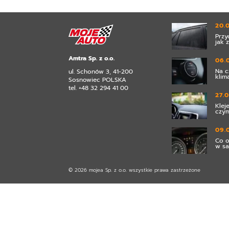
20.
Przy
jak 
Amtra Sp. z o.o.
06.
Na c
ul. Schonów 3, 41-200
klim
Sosnowiec POLSKA
tel. +48 32 294 41 00
27.
Klej
czym
09.
Co o
w s
© 2026 mojea Sp. z o.o. wszystkie prawa zastrzeżone