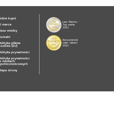
Gdzie kupić
Laur Klienta -
O marce
Top marka
2022
Baza wiedzy
Kontakt
Konsumencki
Polityka plików
Lider Jakości
cookies (EU)
2022
Polityka prywatności
Polityka prywatności
w mediach
społecznościowych
Mapa strony