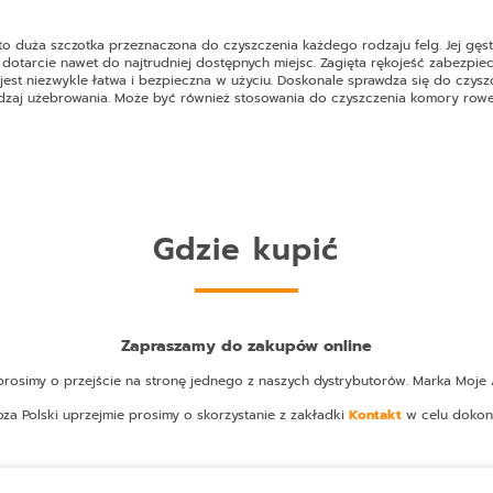
o duża szczotka przeznaczona do czyszczenia każdego rodzaju felg. Jej gęste,
 dotarcie nawet do najtrudniej dostępnych miejsc. Zagięta rękojeść zabezp
est niezwykle łatwa i bezpieczna w użyciu. Doskonale sprawdza się do czysz
 rodzaj użebrowania. Może być również stosowania do czyszczenia komory row
Gdzie kupić
Zapraszamy do zakupów online
osimy o przejście na stronę jednego z naszych dystrybutorów. Marka Moje A
oza Polski uprzejmie prosimy o skorzystanie z zakładki
Kontakt
w celu dokon