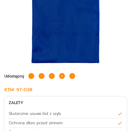
Udostępnij
KTM:
97-038
ZALETY
Skutecznie usuwa lód z szyb
Ochrona dłoni przed zimnem