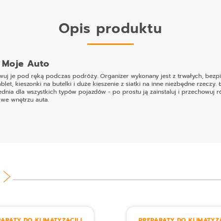
Opis produktu
d Moje Auto
wuj je pod ręką podczas podróży. Organizer wykonany jest z trwałych, bezpi
let, kieszonki na butelki i duże kieszenie z siatki na inne niezbędne rzeczy. 
dnia dla wszystkich typów pojazdów - po prostu ją zainstaluj i przechowuj
we wnętrzu auta.
ARATY DO KLIMATYZACJI I
PREPARATY DO KLIMATYZA