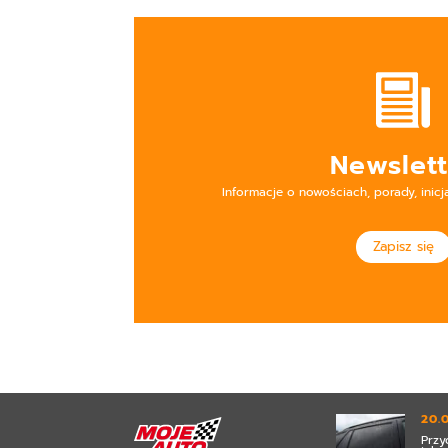
Newslett
Informacje o nowościach, porady, inicj
Zapisz się
20.
Przy