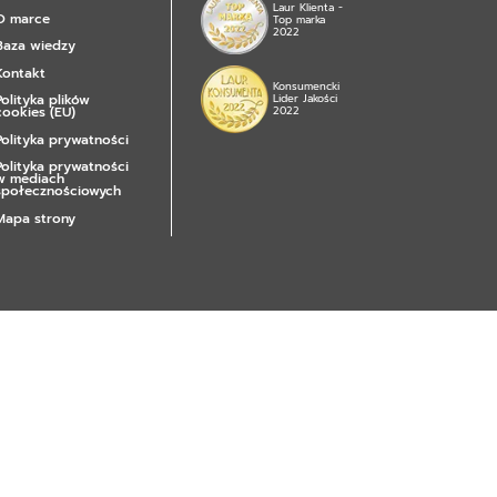
Laur Klienta -
O marce
Top marka
2022
Baza wiedzy
Kontakt
Konsumencki
Polityka plików
Lider Jakości
cookies (EU)
2022
Polityka prywatności
Polityka prywatności
w mediach
społecznościowych
Mapa strony