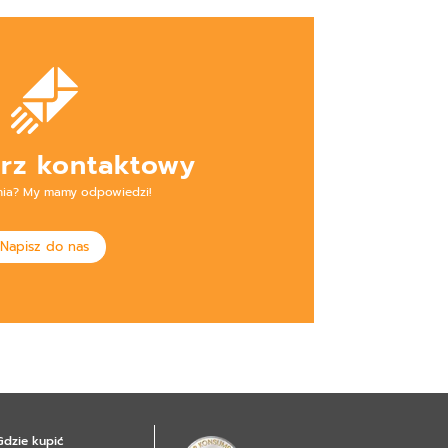
rz kontaktowy
nia? My mamy odpowiedzi!
Napisz do nas
Gdzie kupić