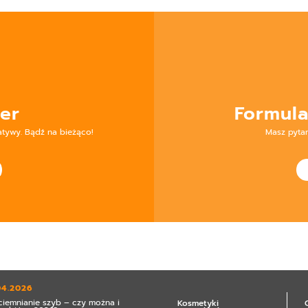
er
Formula
atywy. Bądź na bieżąco!
Masz pyta
04.2026
ciemnianie szyb – czy można i
Kosmetyki