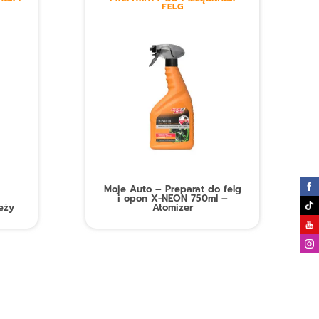
FELG
Moje Auto – Preparat do felg
i opon X-NEON 750ml –
eży
Atomizer