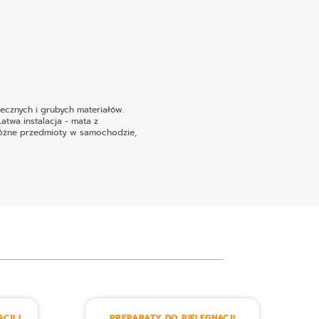
ecznych i grubych materiałów.
Łatwa instalacja - mata z
 różne przedmioty w samochodzie,
CJI I
PREPARATY DO PIELĘGNACJI