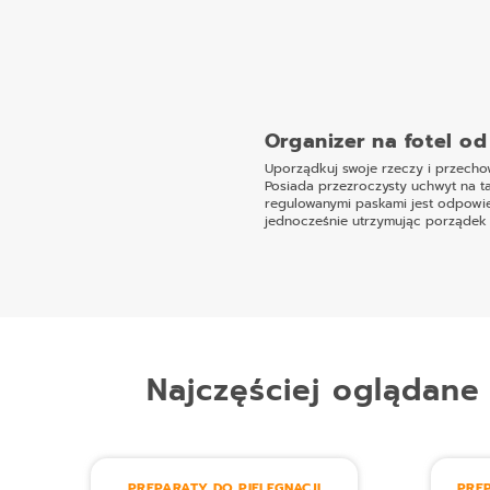
Organizer na fotel o
Uporządkuj swoje rzeczy i przecho
Posiada przezroczysty uchwyt na tab
regulowanymi paskami jest odpowie
jednocześnie utrzymując porządek 
Najczęściej oglądane
PREPARATY DO PIELĘGNACJI
PREP