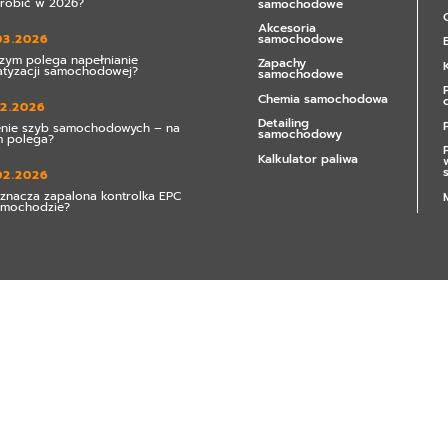
zrobić w 2026?
samochodowe
Akcesoria
samochodowe
03.2026
zym polega napełnianie
Zapachy
atyzacji samochodowej?
samochodowe
Chemia samochodowa
02.2026
Detailing
enie szyb samochodowych – na
samochodowy
 polega?
Kalkulator paliwa
02.2026
znacza zapalona kontrolka EPC
amochodzie?