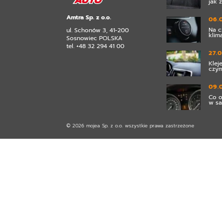
jak 
Amtra Sp. z o.o.
06.
Na c
ul. Schonów 3, 41-200
klim
Sosnowiec POLSKA
tel. +48 32 294 41 00
27.
Klej
czym
09.
Co o
w s
© 2026 mojea Sp. z o.o. wszystkie prawa zastrzeżone