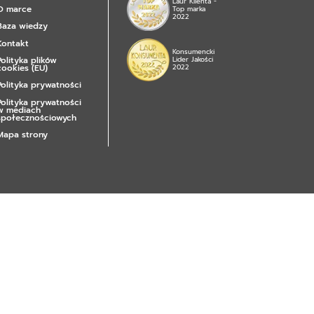
Laur Klienta -
O marce
Top marka
2022
Baza wiedzy
Kontakt
Konsumencki
Polityka plików
Lider Jakości
cookies (EU)
2022
Polityka prywatności
Polityka prywatności
w mediach
społecznościowych
Mapa strony