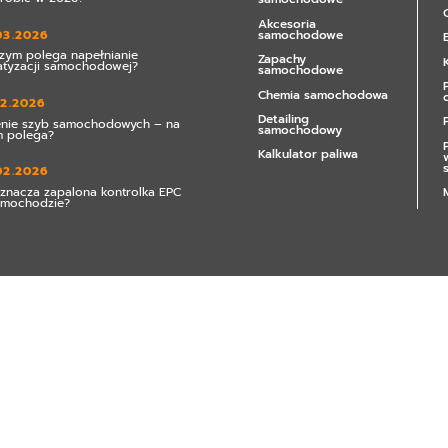
Akcesoria
samochodowe
03.2026
zym polega napełnianie
Zapachy
atyzacji samochodowej?
samochodowe
Chemia samochodowa
02.2026
Detailing
enie szyb samochodowych – na
samochodowy
 polega?
Kalkulator paliwa
02.2026
znacza zapalona kontrolka EPC
amochodzie?