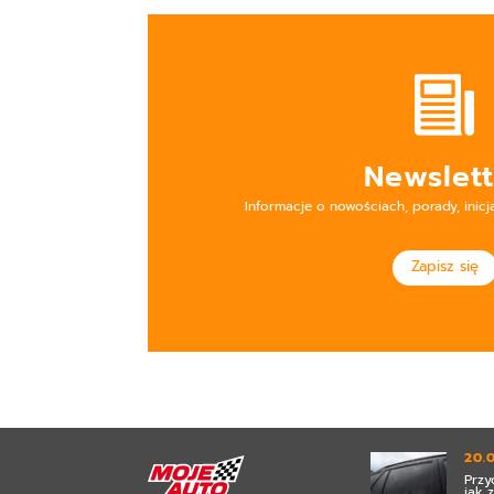
Newslett
Informacje o nowościach, porady, inicj
Zapisz się
20.
Przy
jak 