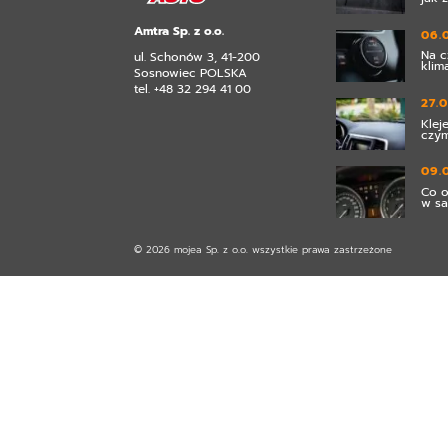
Amtra Sp. z o.o.
06.
Na c
ul. Schonów 3, 41-200
klim
Sosnowiec POLSKA
tel. +48 32 294 41 00
27.
Klej
czym
09.
Co o
w s
© 2026 mojea Sp. z o.o. wszystkie prawa zastrzeżone