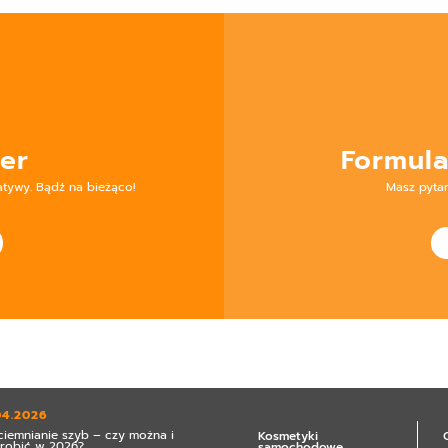
er
Formula
atywy. Bądź na bieżąco!
Masz pyta
04.2026
ciemnianie szyb – czy można i
Kosmetyki
zrobić w 2026?
samochodowe