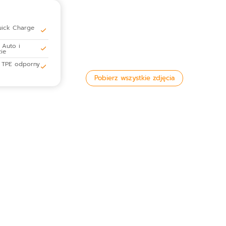
uick Charge
 Auto i
ie
ją TPE odporny
Pobierz wszystkie zdjęcia