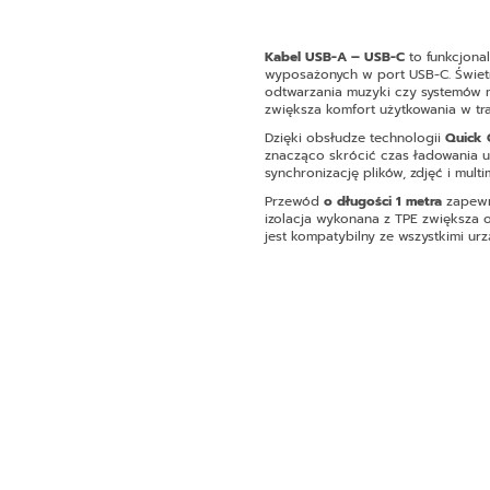
Kabel USB-A – USB-C
to funkcjona
wyposażonych w port USB-C. Świetn
odtwarzania muzyki czy systemów m
zwiększa komfort użytkowania w tra
Dzięki obsłudze technologii
Quick 
znacząco skrócić czas ładowania u
synchronizację plików, zdjęć i mul
Przewód
o długości 1 metra
zapewn
izolacja wykonana z TPE zwiększa 
jest kompatybilny ze wszystkimi u