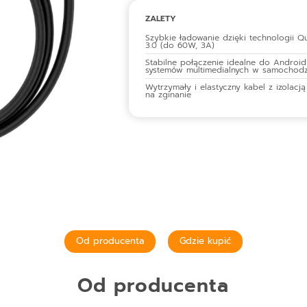
ZALETY
Szybkie ładowanie dzięki technologii Q
3.0 (do 60W, 3A)
Stabilne połączenie idealne do Android
systemów multimedialnych w samochodz
Wytrzymały i elastyczny kabel z izolac
na zginanie
Od producenta
Gdzie kupić
Od producenta