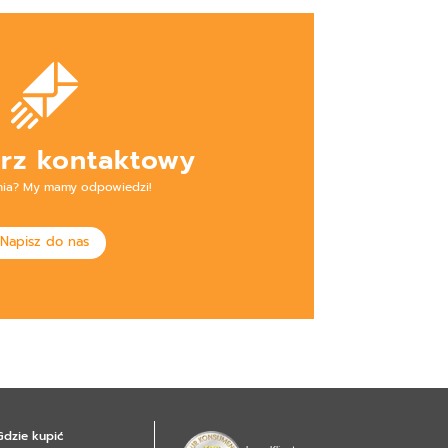
rz kontaktowy
nia? My mamy odpowiedzi!
Napisz do nas
Gdzie kupić