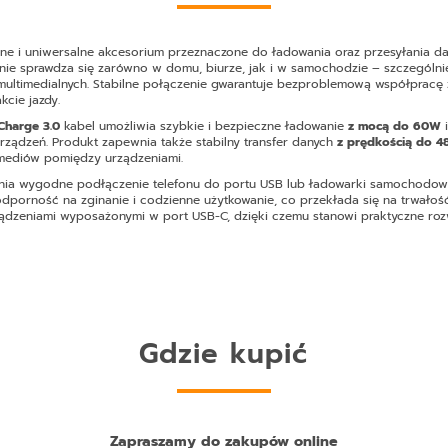
lne i uniwersalne akcesorium przeznaczone do ładowania oraz przesyłania d
ie sprawdza się zarówno w domu, biurze, jak i w samochodzie – szczególnie
ultimedialnych. Stabilne połączenie gwarantuje bezproblemową współpracę
kcie jazdy.
Charge 3.0
kabel umożliwia szybkie i bezpieczne ładowanie
z mocą do 60W
rządzeń. Produkt zapewnia także stabilny transfer danych
z prędkością do 
timediów pomiędzy urządzeniami.
ia wygodne podłączenie telefonu do portu USB lub ładowarki samochodowej
odporność na zginanie i codzienne użytkowanie, co przekłada się na trwałoś
rządzeniami wyposażonymi w port USB-C, dzięki czemu stanowi praktyczne ro
Gdzie kupić
Zapraszamy do zakupów online