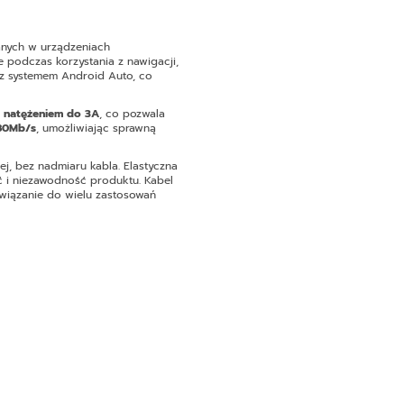
anych w urządzeniach
 podczas korzystania z nawigacji,
 z systemem Android Auto, co
i
natężeniem do 3A
, co pozwala
480Mb/s
, umożliwiając sprawną
, bez nadmiaru kabla. Elastyczna
ć i niezawodność produktu. Kabel
związanie do wielu zastosowań