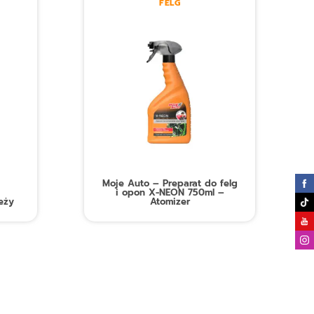
FELG
Moje Auto – Preparat do felg
i opon X-NEON 750ml –
eży
Atomizer