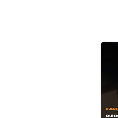
KOSME
QUIC