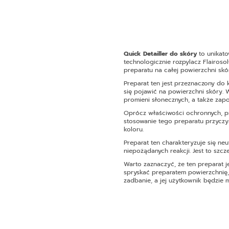
Quick Detailler do skóry
to unikato
technologicznie rozpylacz Flairoso
preparatu na całej powierzchni skó
Preparat ten jest przeznaczony do
się pojawić na powierzchni skóry. 
promieni słonecznych, a także zapo
Oprócz właściwości ochronnych, pre
stosowanie tego preparatu przyczyn
koloru.
Preparat ten charakteryzuje się neu
niepożądanych reakcji. Jest to szc
Warto zaznaczyć, że ten preparat j
spryskać preparatem powierzchnię, 
zadbanie, a jej użytkownik będzie m