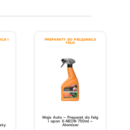
CJI I
PREPARATY DO PIELĘGNACJI
FELG
Moje Auto – Preparat do felg
i opon X-NEON 750ml –
eży
Atomizer