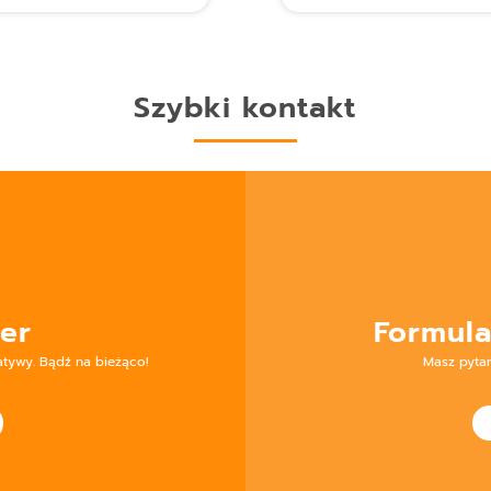
Szybki kontakt
er
Formula
atywy. Bądź na bieżąco!
Masz pyta