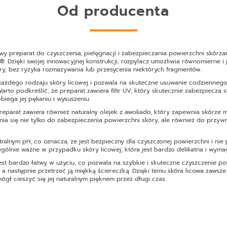
Od producenta
wy preparat do czyszczenia, pielęgnacji i zabezpieczania powierzchni skó
l®. Dzięki swojej innowacyjnej konstrukcji, rozpylacz umożliwia równomierne 
ry, bez ryzyka rozmazywania lub przesycenia niektórych fragmentów.
 każdego rodzaju skóry licowej i pozwala na skuteczne usuwanie codzienneg
Warto podkreślić, że preparat zawiera filtr UV, który skutecznie zabezpiec
biega jej pękaniu i wysuszeniu.
parat zawiera również naturalny olejek z awokado, który zapewnia skórze mi
ia się nie tylko do zabezpieczenia powierzchni skóry, ale również do przywr
tralnym pH, co oznacza, że jest bezpieczny dla czyszczonej powierzchni i nie
zególnie ważne w przypadku skóry licowej, która jest bardzo delikatna i wyma
est bardzo łatwy w użyciu, co pozwala na szybkie i skuteczne czyszczenie po
a następnie przetrzeć ją miękką ściereczką. Dzięki temu skóra licowa zawsze
ógł cieszyć się jej naturalnym pięknem przez długi czas.