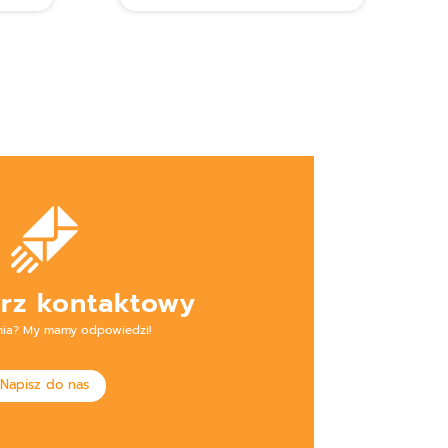
rz kontaktowy
nia? My mamy odpowiedzi!
Napisz do nas