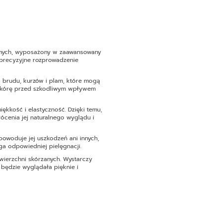
rzanych, wyposażony w zaawansowany
i precyzyjne rozprowadzenie
o brudu, kurzów i plam, które mogą
za skórę przed szkodliwym wpływem
ękkość i elastyczność. Dzięki temu,
ócenia jej naturalnego wyglądu i
 powoduje jej uszkodzeń ani innych,
ga odpowiedniej pielęgnacji.
wierzchni skórzanych. Wystarczy
 będzie wyglądała pięknie i