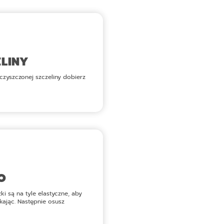
ELINY
czyszczonej szczeliny dobierz
O
i są na tyle elastyczne, aby
kając. Następnie osusz