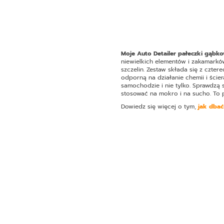
Moje Auto Detailer pałeczki gąbko
niewielkich elementów i zakamarków
szczelin. Zestaw składa się z czte
odporną na działanie chemii i ście
samochodzie i nie tylko. Sprawdzą
stosować na mokro i na sucho. To 
Dowiedz się więcej o tym,
jak dba