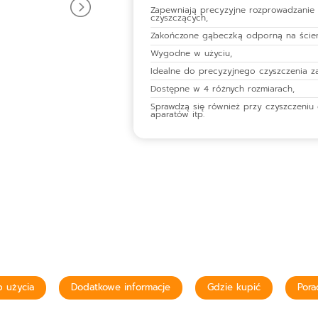
Zapewniają precyzyjne rozprowadzanie
czyszczących,
Zakończone gąbeczką odporną na ścier
Wygodne w użyciu,
Idealne do precyzyjnego czyszczenia z
Dostępne w 4 różnych rozmiarach,
Sprawdzą się również przy czyszczeniu e
aparatów itp.
 użycia
Dodatkowe informacje
Gdzie kupić
Pora