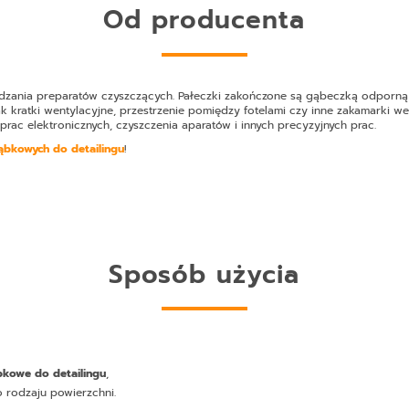
Od producenta
adzania preparatów czyszczących. Pałeczki zakończone są gąbeczką odporną n
ak kratki wentylacyjne, przestrzenie pomiędzy fotelami czy inne zakamarki we
ac elektronicznych, czyszczenia aparatów i innych precyzyjnych prac.
ąbkowych do detailingu
!
Sposób użycia
bkowe do detailingu
,
 rodzaju powierzchni.