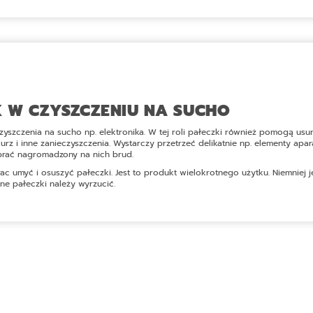
K W CZYSZCZENIU NA SUCHO
yszczenia na sucho np. elektronika. W tej roli pałeczki również pomogą us
urz i inne zanieczyszczenia. Wystarczy przetrzeć delikatnie np. elementy ap
brać nagromadzony na nich brud.
rac umyć i osuszyć pałeczki. Jest to produkt wielokrotnego użytku. Niemniej
e pałeczki należy wyrzucić.