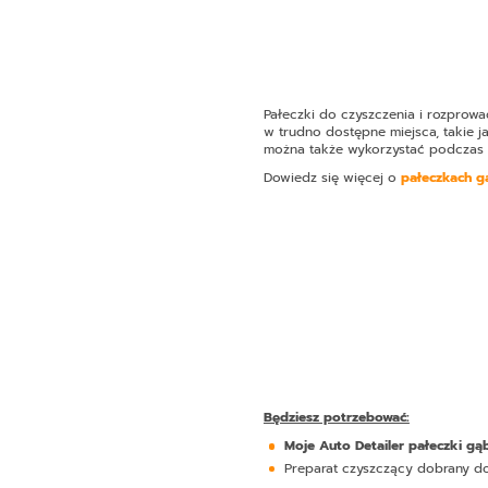
Pałeczki do czyszczenia i rozprow
w trudno dostępne miejsca, takie j
można także wykorzystać podczas pr
Dowiedz się więcej o
pałeczkach g
Będziesz potrzebować:
Moje Auto Detailer pałeczki gą
Preparat czyszczący dobrany do