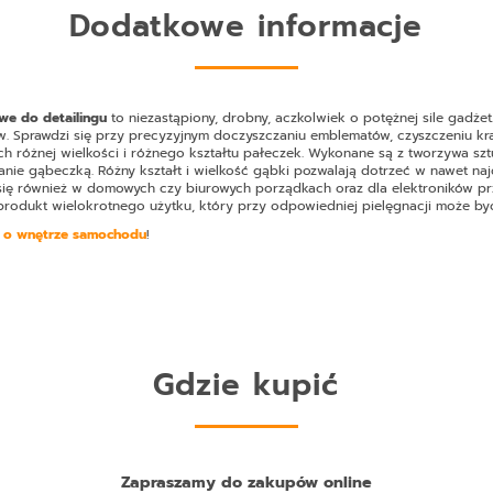
Dodatkowe informacje
we do detailingu
to niezastąpiony, drobny, aczkolwiek o potężnej sile gadżet
. Sprawdzi się przy precyzyjnym doczyszczaniu emblematów, czyszczeniu kra
rech różnej wielkości i różnego kształtu pałeczek. Wykonane są z tworzywa s
ranie gąbeczką. Różny kształt i wielkość gąbki pozwalają dotrzeć w nawet naj
 się również w domowych czy biurowych porządkach oraz dla elektroników pr
produkt wielokrotnego użytku, który przy odpowiedniej pielęgnacji może być
ć o wnętrze samochodu
!
Gdzie kupić
Zapraszamy do zakupów online