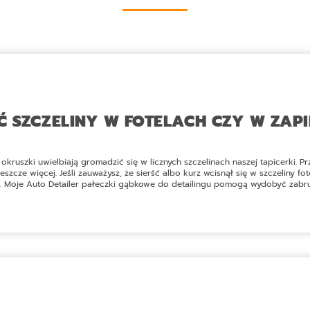
Ć SZCZELINY W FOTELACH CZY W ZAPI
 okruszki uwielbiają gromadzić się w licznych szczelinach naszej tapicerki. Pr
szcze więcej. Jeśli zauważysz, że sierść albo kurz wcisnął się w szczeliny fo
.
Moje Auto Detailer pałeczki gąbkowe do detailingu
pomogą wydobyć zabrud