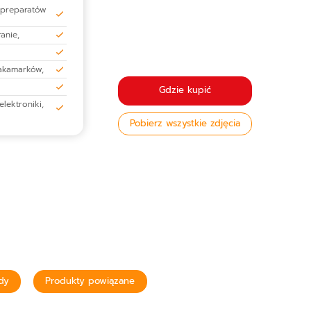
 preparatów
anie,
akamarków,
Gdzie kupić
lektroniki,
Pobierz wszystkie zdjęcia
dy
Produkty powiązane