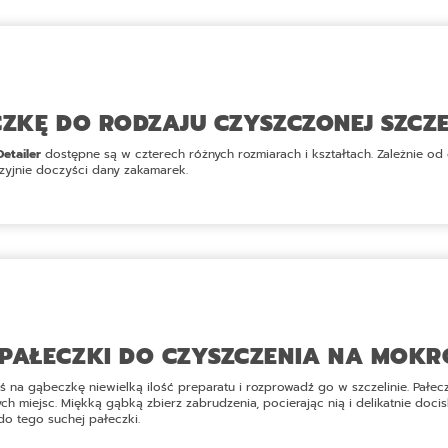
CZKĘ DO RODZAJU CZYSZCZONEJ SZCZ
etailer
dostępne są w czterech różnych rozmiarach i kształtach. Zależnie od 
zyjnie doczyści dany zakamarek.
PAŁECZKI DO CZYSZCZENIA NA MOKR
na gąbeczkę niewielką ilość preparatu i rozprowadź go w szczelinie. Pałeczk
h miejsc. Miękką gąbką zbierz zabrudzenia, pocierając nią i delikatnie docis
do tego suchej pałeczki.