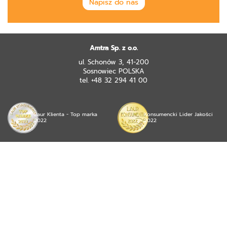
Napisz do nas
Amtra Sp. z o.o.
ul. Schonów 3, 41-200
Sosnowiec POLSKA
tel. +48 32 294 41 00
Laur Klienta - Top marka
Konsumencki Lider Jakości
2022
2022
© 2026 mojea Sp. z o.o. wszystkie prawa zastrzeżone