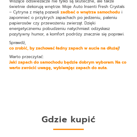
Wiszące odświeżacze nie tylko są skuteczne, ale także
świetnie dekorują wnętrze.
Moje Auto Insenti Fresh Crystals
– Cytryna z miętą
pozwoli
zadbać o wnętrze samochodu
i
zapomnieć o przykrych zapachach po jedzeniu, paleniu
papierosów czy przewożeniu zwierząt. Dzięki
energetycznemu pobudzeniu natychmiast odzyskasz
pozytywny humor, a komfort podróży znacznie się poprawi.
Sprawdź,
co zrobić, by zachować ładny zapach w aucie na dłużej
!
Warto przeczytać:
Jaki zapach do samochodu będzie dobrym wyborem. Na co
warto zwrócić uwagę, wybierając zapach do auta.
Gdzie kupić