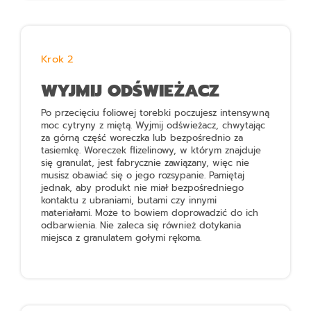
Krok 2
WYJMIJ ODŚWIEŻACZ
Po przecięciu foliowej torebki poczujesz intensywną
moc cytryny z miętą. Wyjmij odświeżacz, chwytając
za górną część woreczka lub bezpośrednio za
tasiemkę. Woreczek flizelinowy, w którym znajduje
się granulat, jest fabrycznie zawiązany, więc nie
musisz obawiać się o jego rozsypanie. Pamiętaj
jednak, aby produkt nie miał bezpośredniego
kontaktu z ubraniami, butami czy innymi
materiałami. Może to bowiem doprowadzić do ich
odbarwienia. Nie zaleca się również dotykania
miejsca z granulatem gołymi rękoma.