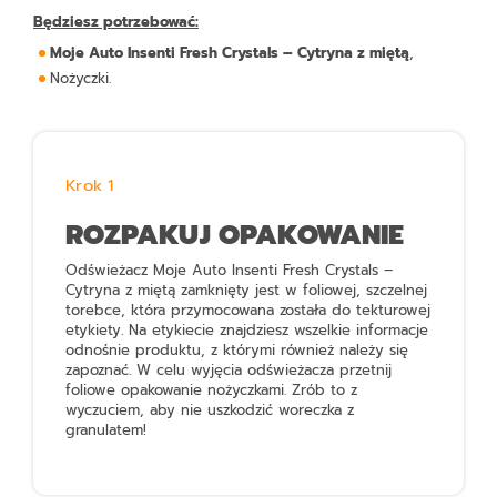
Będziesz potrzebować:
Moje Auto Insenti Fresh Crystals – Cytryna z miętą
,
Nożyczki.
Krok 1
ROZPAKUJ OPAKOWANIE
Odświeżacz
Moje Auto Insenti Fresh Crystals –
Cytryna z miętą
zamknięty jest w foliowej, szczelnej
torebce, która przymocowana została do tekturowej
etykiety. Na etykiecie znajdziesz wszelkie informacje
odnośnie produktu, z którymi również należy się
zapoznać. W celu wyjęcia odświeżacza przetnij
foliowe opakowanie nożyczkami. Zrób to z
wyczuciem, aby nie uszkodzić woreczka z
granulatem!