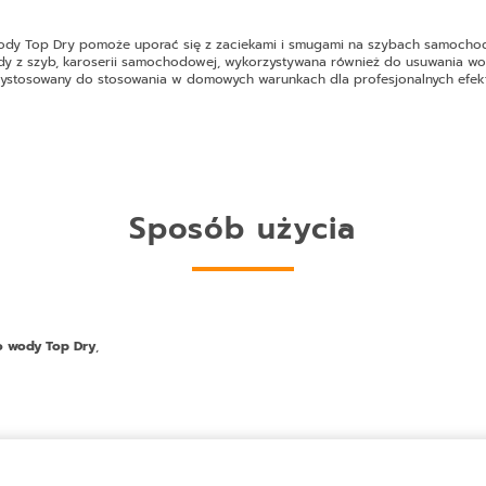
ody Top Dry
pomoże uporać się z zaciekami i smugami na szybach samochod
dy z szyb, karoserii samochodowej, wykorzystywana również do usuwania wo
rzystosowany do stosowania w domowych warunkach dla profesjonalnych efek
Sposób użycia
o wody Top Dry
,