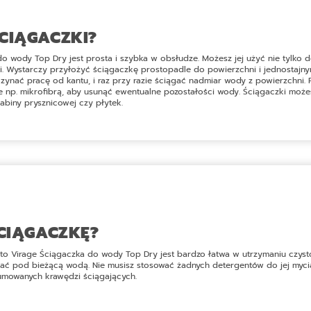
CIĄGACZKI?
do wody Top Dry
jest prosta i szybka w obsłudze. Możesz jej użyć nie tylko d
ii. Wystarczy przyłożyć ściągaczkę prostopadle do powierzchni i jednostaj
czynać pracę od kantu, i raz przy razie ściągać nadmiar wody z powierzchni.
 np. mikrofibrą, aby usunąć ewentualne pozostałości wody. Ściągaczki moż
kabiny prysznicowej czy płytek.
ŚCIĄGACZKĘ?
to Virage Ściągaczka do wody Top Dry
jest bardzo łatwa w utrzymaniu czyst
ać pod bieżącą wodą. Nie musisz stosować żadnych detergentów do jej mycia.
umowanych krawędzi ściągających.