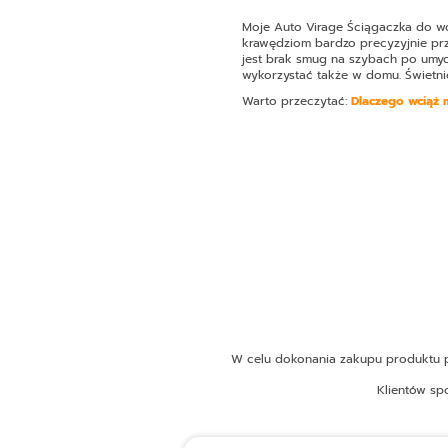
Moje Auto Virage Ściągaczka do w
krawędziom bardzo precyzyjnie przy
jest brak smug na szybach po umyci
wykorzystać także w domu. Świetnie
Warto przeczytać:
Dlaczego wciąż
W celu dokonania zakupu produktu pr
Klientów sp