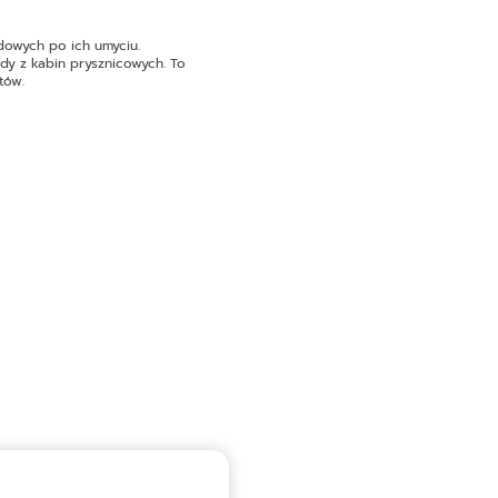
owych po ich umyciu.
dy z kabin prysznicowych. To
tów.