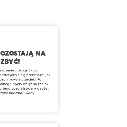
POZOSTAJĄ NA
OZBYĆ!
zczenia z drogi. Skutki
stetycznie się prezentują, jak
bach powstają zacieki. Po
adnego mycia wciąż są zacieki
o tego specjalistyczny gadżet,
 szyby nadmiaru wody.