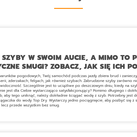
O SZYBY W SWOIM AUCIE, A MIMO TO 
YCZNE SMUGI? ZOBACZ, JAK SIĘ ICH P
warunków pogodowych, Twój samochód podczas jazdy zbiera brud i zanieczys
ii, zderzakach, felgach, jak również szybach. Zabrudzone szyby zarówno niee
 widoczność. Szczególnie jest to uciążliwe po deszczowym dniu, kiedy na szy
nie jest dla Ciebie wystarczająco satysfakcjonujący? Pomimo długiego i dokł
b, aby tego uniknąć, należy dokładnie ściągać wodę z szyb. Potrzebny jest d
ciągaczka do wody Top Dry
. Wystarczy jedno pociągnięcie, aby pozbyć się z
, lecz przede wszystkim bez smug.