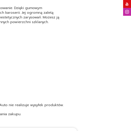
tkowanie. Dzięki gumowym
h karoserii. Jej ogromną zaletą
ieestetycznych zarysowań. Możesz ją
nnych powierzchni szklanych.
uto nie realizuje wysyłek produktów.
ania zakupu.