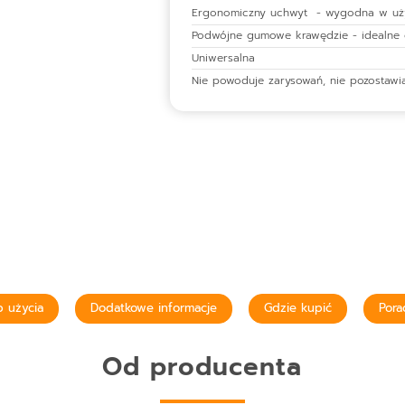
Ergonomiczny uchwyt - wygodna w uż
Podwójne gumowe krawędzie - idealne
Uniwersalna
Nie powoduje zarysowań, nie pozostaw
 użycia
Dodatkowe informacje
Gdzie kupić
Pora
Od producenta