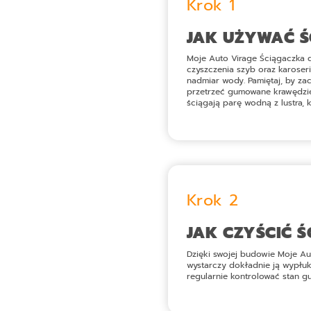
Krok 1
JAK UŻYWAĆ Ś
Moje Auto Virage Ściągaczka 
czyszczenia szyb oraz karoser
nadmiar wody. Pamiętaj, by za
przetrzeć gumowane krawędzie
ściągają parę wodną z lustra, 
Krok 2
JAK CZYŚCIĆ 
Dzięki swojej budowie
Moje Au
wystarczy dokładnie ją wypłuk
regularnie kontrolować stan g