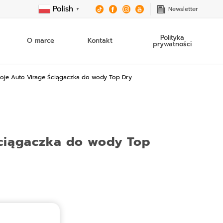
Polish
Newsletter
▼
Polityka
O marce
Kontakt
prywatności
oje Auto Virage Ściągaczka do wody Top Dry
IA
DETAILING
ODOWE
SAMOCHODOWY
esoria
Kosmetyki do detailingu
 samochodowe
Akcesoria do detailingu
PORADY
PORA
ochodowe
ciągaczka do wody Top
apalona kontrolka
Co to jest płyn hamulcowy DOT
Legalizac
 samochodu i
hodzie?
4?
polega
wo