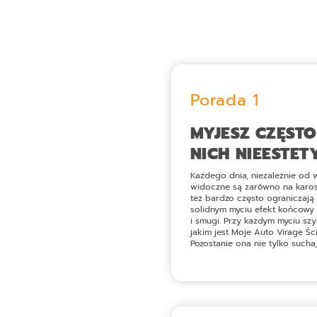
Porada 1
MYJESZ CZĘST
NICH NIEESTET
Każdego dnia, niezależnie od 
widoczne są zarówno na karoser
też bardzo często ograniczają
solidnym myciu efekt końcowy 
i smugi. Przy każdym myciu szy
jakim jest
Moje Auto Virage Ś
Pozostanie ona nie tylko sucha