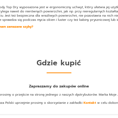
ody Top Dry
wyposażona jest w ergonomiczny uchwyt, który ułatwia jej uży
lega nawet do nierównych powierzchni, jak np. przy nieregularnych kształtac
u. Jest też bezpieczna dla wrażliwych powierzchni, nie pozostawia na nich n
 sprawdza się podczas mycia okien i luster czy też kabiny prysznicowej lub i
 mam zamazane szyby?
Gdzie kupić
Zapraszamy do zakupów online
osimy o przejście na stronę jednego z naszych dystrybutorów. Marka Moje A
oza Polski uprzejmie prosimy o skorzystanie z zakładki
Kontakt
w celu dokon