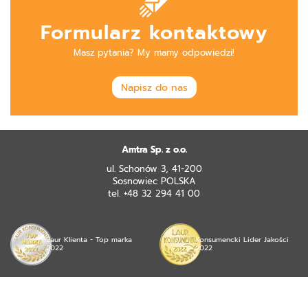
Formularz kontaktowy
Masz pytania? My mamy odpowiedzi!
Napisz do nas
Amtra Sp. z o.o.
ul. Schonów 3, 41-200
Sosnowiec POLSKA
tel. +48 32 294 41 00
Laur Klienta - Top marka
Konsumencki Lider Jakości
2022
2022
© 2026 mojea Sp. z o.o. wszystkie prawa zastrzeżone