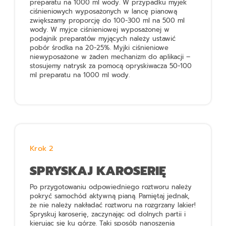
preparatu na 1000 ml wody. W przypadku myjek
ciśnieniowych wyposażonych w lancę pianową
zwiększamy proporcję do 100-300 ml na 500 ml
wody. W myjce ciśnieniowej wyposażonej w
podajnik preparatów myjących należy ustawić
pobór środka na 20-25%. Myjki ciśnieniowe
niewyposażone w żaden mechanizm do aplikacji –
stosujemy natrysk za pomocą opryskiwacza 50-100
ml preparatu na 1000 ml wody.
Krok 2
SPRYSKAJ KAROSERIĘ
Po przygotowaniu odpowiedniego roztworu należy
pokryć samochód aktywną pianą. Pamiętaj jednak,
że nie należy nakładać roztworu na rozgrzany lakier!
Spryskuj karoserię, zaczynając od dolnych partii i
kierując się ku górze. Taki sposób nanoszenia