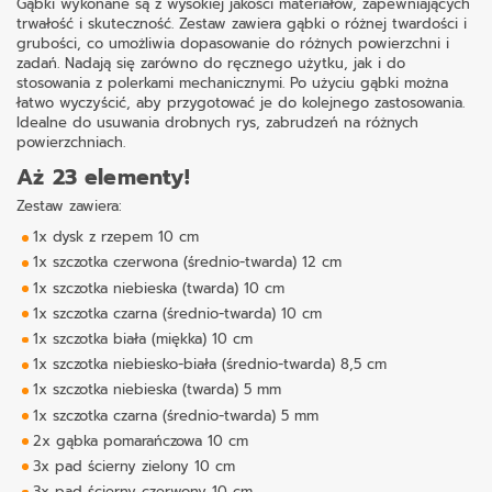
Gąbki wykonane są z wysokiej jakości materiałów, zapewniających
trwałość i skuteczność. Zestaw zawiera gąbki o różnej twardości i
grubości, co umożliwia dopasowanie do różnych powierzchni i
zadań. Nadają się zarówno do ręcznego użytku, jak i do
stosowania z polerkami mechanicznymi. Po użyciu gąbki można
łatwo wyczyścić, aby przygotować je do kolejnego zastosowania.
Idealne do usuwania drobnych rys, zabrudzeń na różnych
powierzchniach.
Aż 23 elementy!
Zestaw zawiera:
1x dysk z rzepem 10 cm
1x szczotka czerwona (średnio-twarda) 12 cm
1x szczotka niebieska (twarda) 10 cm
1x szczotka czarna (średnio-twarda) 10 cm
1x szczotka biała (miękka) 10 cm
1x szczotka niebiesko-biała (średnio-twarda) 8,5 cm
1x szczotka niebieska (twarda) 5 mm
1x szczotka czarna (średnio-twarda) 5 mm
2x gąbka pomarańczowa 10 cm
3x pad ścierny zielony 10 cm
3x pad ścierny czerwony 10 cm