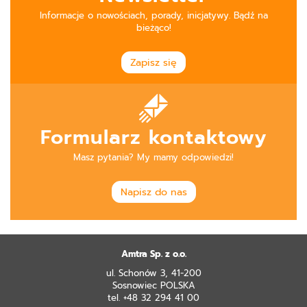
Informacje o nowościach, porady, inicjatywy. Bądź na
bieżąco!
Zapisz się
Formularz kontaktowy
Masz pytania? My mamy odpowiedzi!
Napisz do nas
Amtra Sp. z o.o.
ul. Schonów 3, 41-200
Sosnowiec POLSKA
tel. +48 32 294 41 00