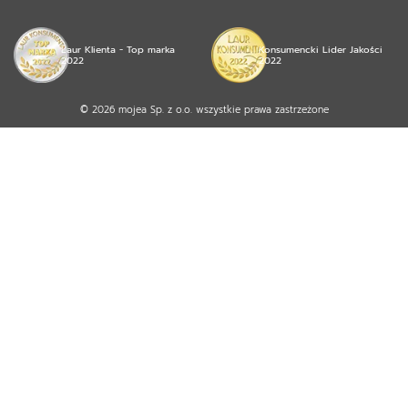
Laur Klienta - Top marka
Konsumencki Lider Jakości
2022
2022
© 2026 mojea Sp. z o.o. wszystkie prawa zastrzeżone