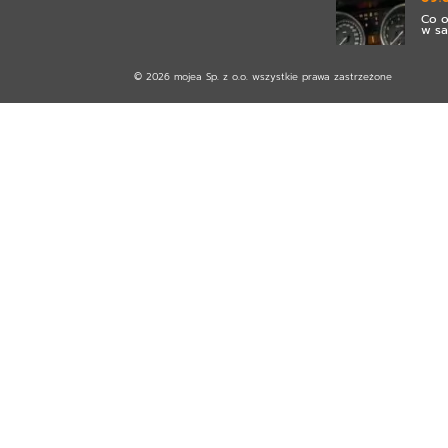
Co o
w s
© 2026 mojea Sp. z o.o. wszystkie prawa zastrzeżone