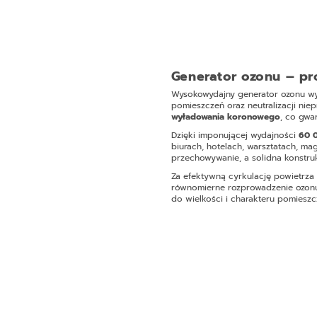
Generator ozonu – pr
Wysokowydajny generator ozonu wy
pomieszczeń oraz neutralizacji ni
wyładowania koronowego
, co gwa
Dzięki imponującej wydajności
60 
biurach, hotelach, warsztatach, m
przechowywanie, a solidna konstru
Za efektywną cyrkulację powietrz
równomierne rozprowadzenie ozo
do wielkości i charakteru pomieszc