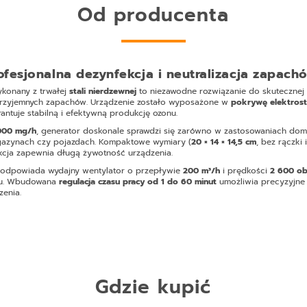
Od producenta
ofesjonalna dezynfekcja i neutralizacja zapach
konany z trwałej
stali nierdzewnej
to niezawodne rozwiązanie do skutecznej 
eprzyjemnych zapachów. Urządzenie zostało wyposażone w
pokrywę elektrost
rantuje stabilną i efektywną produkcję ozonu.
000 mg/h
, generator doskonale sprawdzi się zarówno w zastosowaniach domo
agazynach czy pojazdach. Kompaktowe wymiary (
20 × 14 × 14,5 cm
, bez rączki 
kcja zapewnia długą żywotność urządzenia.
a odpowiada wydajny wentylator o przepływie
200 m³/h
i prędkości
2 600 ob
nu. Wbudowana
regulacja czasu pracy od 1 do 60 minut
umożliwia precyzyjne 
zenia.
Gdzie kupić