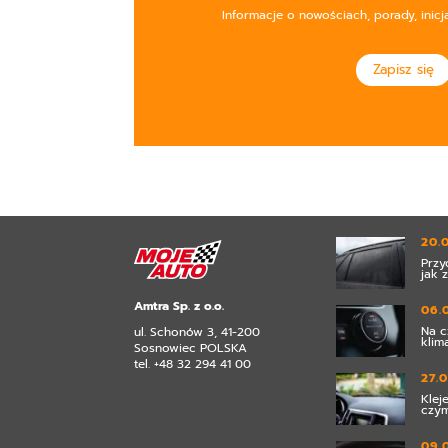
Informacje o nowościach, porady, inicj
Zapisz się
20.
Przy
jak 
Amtra Sp. z o.o.
06.
Na c
ul. Schonów 3, 41-200
klim
Sosnowiec POLSKA
tel. +48 32 294 41 00
27.
Klej
czym
09.