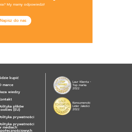
nia? My mamy odpowiedzi!
Napisz do nas
Gdzie kupić
Laur Klienta -
O marce
Top marka
2022
Baza wiedzy
Kontakt
Konsumencki
Polityka plików
Lider Jakości
cookies (EU)
2022
Polityka prywatności
Polityka prywatności
w mediach
społecznościowych