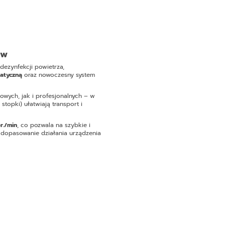
ów
dezynfekcji powietrza,
atyczną
oraz nowoczesny system
wych, jak i profesjonalnych – w
i stopki) ułatwiają transport i
r./min
, co pozwala na szybkie i
dopasowanie działania urządzenia