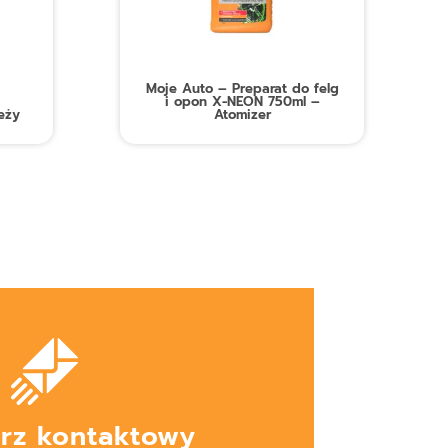
Moje Auto – Preparat do felg
i opon X-NEON 750ml –
eży
Atomizer
rz kontaktowy