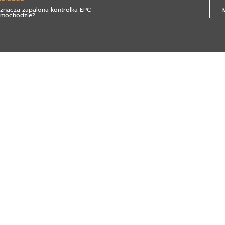
znacza zapalona kontrolka EPC
amochodzie?