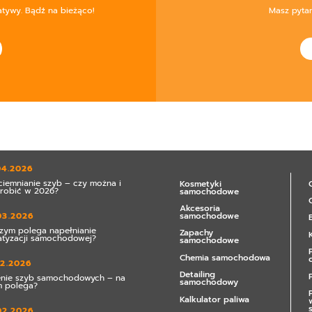
atywy. Bądź na bieżąco!
Masz pyta
04.2026
ciemnianie szyb – czy można i
Kosmetyki
zrobić w 2026?
samochodowe
Akcesoria
samochodowe
03.2026
zym polega napełnianie
Zapachy
atyzacji samochodowej?
samochodowe
Chemia samochodowa
02.2026
Detailing
enie szyb samochodowych – na
samochodowy
 polega?
Kalkulator paliwa
02.2026