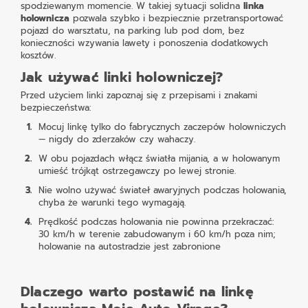
spodziewanym momencie. W takiej sytuacji solidna
linka
holownicza
pozwala szybko i bezpiecznie przetransportować
pojazd do warsztatu, na parking lub pod dom, bez
konieczności wzywania lawety i ponoszenia dodatkowych
kosztów.
Jak używać linki holowniczej?
Przed użyciem linki zapoznaj się z przepisami i znakami
bezpieczeństwa:
Mocuj linkę tylko do fabrycznych zaczepów holowniczych
— nigdy do zderzaków czy wahaczy.
W obu pojazdach włącz światła mijania, a w holowanym
umieść trójkąt ostrzegawczy po lewej stronie.
Nie wolno używać świateł awaryjnych podczas holowania,
chyba że warunki tego wymagają.
Prędkość podczas holowania nie powinna przekraczać:
30 km/h w terenie zabudowanym i 60 km/h poza nim;
holowanie na autostradzie jest zabronione
Dlaczego warto postawić na linkę