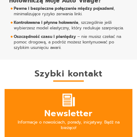
holowniczą Moje Auto Virage?
Pewne i bezpieczne połączenie między pojazdami
,
minimalizujące ryzyko zerwania linki.
Kontrolowane i płynne holowanie
, szczególnie jeśli
wybierzesz model elastyczny, który redukuje szarpnięcia.
Oszczędność czasu i pieniędzy
– nie musisz czekać na
pomoc drogową, a podróż możesz kontynuować po
szybkim usunięciu awarii.
Szybki kontakt
Newsletter
Informacje o nowościach, porady, inicjatywy. Bądź na
bieżąco!