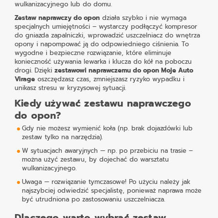
wulkanizacyjnego lub do domu.
Zestaw naprawczy do opon
działa szybko i nie wymaga
specjalnych umiejętności – wystarczy podłączyć kompresor
do gniazda zapalniczki, wprowadzić uszczelniacz do wnętrza
opony i napompować ją do odpowiedniego ciśnienia. To
wygodne i bezpieczne rozwiązanie, które eliminuje
konieczność używania lewarka i klucza do kół na poboczu
drogi. Dzięki
zestawowi naprawczemu do opon Moje Auto
Virage
oszczędzasz czas, zmniejszasz ryzyko wypadku i
unikasz stresu w kryzysowej sytuacji.
Kiedy używać zestawu naprawczego
do opon?
Gdy nie możesz wymienić koła (np. brak dojazdówki lub
zestaw tylko na narzędzia).
W sytuacjach awaryjnych — np. po przebiciu na trasie –
można użyć zestawu, by dojechać do warsztatu
wulkanizacyjnego.
Uwaga — rozwiązanie tymczasowe! Po użyciu należy jak
najszybciej odwiedzić specjalistę, ponieważ naprawa może
być utrudniona po zastosowaniu uszczelniacza.
Dlaczego warto wybrać zestaw