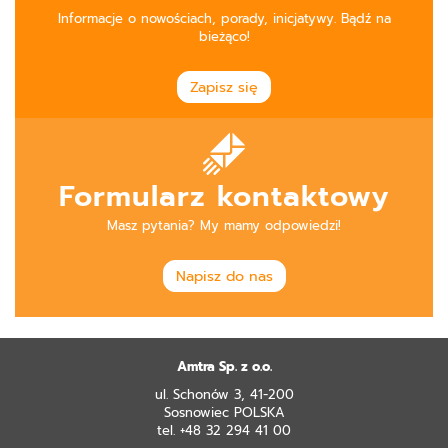
Informacje o nowościach, porady, inicjatywy. Bądź na
bieżąco!
Zapisz się
Formularz kontaktowy
Masz pytania? My mamy odpowiedzi!
Napisz do nas
Amtra Sp. z o.o.
ul. Schonów 3, 41-200
Sosnowiec POLSKA
tel. +48 32 294 41 00