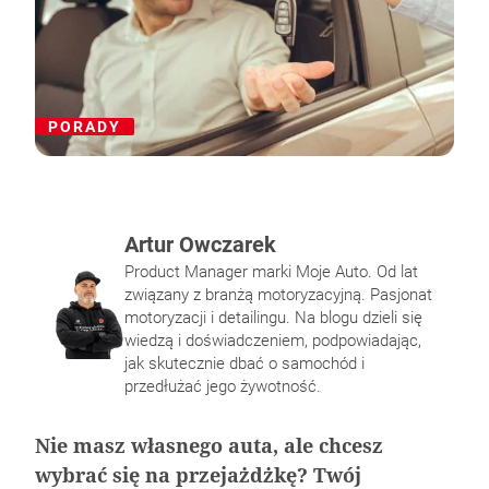
PORADY
Artur Owczarek
Product Manager marki Moje Auto. Od lat
związany z branżą motoryzacyjną. Pasjonat
motoryzacji i detailingu. Na blogu dzieli się
Pałeczki gąbkowe – do czego służą i jak ich
Norma emisji spalin – jakie są obecne
Na czym polega napełnianie klimatyzacji
Felgi i opony – jak utrzymać ich dobrą
wiedzą i doświadczeniem, podpowiadając,
używać?
normy Unii europejskiej?
samochodowej?
kondycję?
jak skutecznie dbać o samochód i
przedłużać jego żywotność.
Nie masz własnego auta, ale chcesz
wybrać się na przejażdżkę? Twój