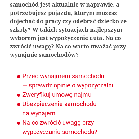
samochód jest aktualnie w naprawie, a
potrzebujesz pojazdu, którym możesz
dojechać do pracy czy odebrać dziecko ze
szkoły? W takich sytuacjach najlepszym
wyborem jest wypożyczenie auta. Na co
zwrócić uwagę? Na co warto uważać przy
wynajmie samochodów?
Nagrzane wnętrze samochodu – 5 porad jak
Aerodynamika samochodu w projektowaniu
Klejenie szyb samochodowych – na czym
Jak dbać o wnętrze samochodu zimą
Przed wynajmem samochodu
sobie poradzić?
pojazdów sportowych
polega?
— sprawdź opinie o wypożyczalni
Zweryfikuj umowę najmu
Ubezpieczenie samochodu
na wynajem
Na co zwrócić uwagę przy
wypożyczaniu samochodu?