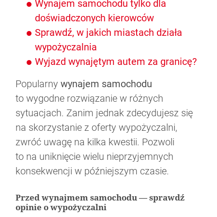
Wynajem samochodu tylko dla
doświadczonych kierowców
Sprawdź, w jakich miastach działa
wypożyczalnia
Wyjazd wynajętym autem za granicę?
Bezpieczna jazda zimą okiem Rajdowego
Jak wybrać i czyścić dywaniki samochodowe
Rusza strefa czystego transportu w
Co oznacza zapalona kontrolka EPC w
Mistrza
Popularny
wynajem samochodu
Warszawie. Co to oznacza?
samochodzie?
to wygodne rozwiązanie w różnych
sytuacjach. Zanim jednak zdecydujesz się
na skorzystanie z oferty wypożyczalni,
zwróć uwagę na kilka kwestii. Pozwoli
to na uniknięcie wielu nieprzyjemnych
konsekwencji w późniejszym czasie.
Przed wynajmem samochodu — sprawdź
opinie o wypożyczalni