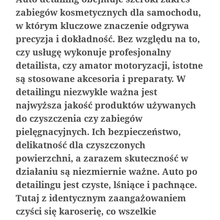
zabiegów kosmetycznych dla samochodu,
w którym kluczowe znaczenie odgrywa
precyzja i dokładność. Bez względu na to,
czy usługę wykonuje profesjonalny
detailista, czy amator motoryzacji, istotne
są stosowane akcesoria i preparaty. W
detailingu niezwykle ważna jest
najwyższa jakość produktów używanych
Nagrzane wnętrze samochodu – 5 porad jak
Aerodynamika samochodu w projektowaniu
Klejenie szyb samochodowych – na czym
Jak dbać o wnętrze samochodu zimą
do czyszczenia czy zabiegów
sobie poradzić?
pojazdów sportowych
polega?
pielęgnacyjnych. Ich bezpieczeństwo,
delikatność dla czyszczonych
powierzchni, a zarazem skuteczność w
działaniu są niezmiernie ważne. Auto po
detailingu jest czyste, lśniące i pachnące.
Tutaj z identycznym zaangażowaniem
czyści się karoserię, co wszelkie