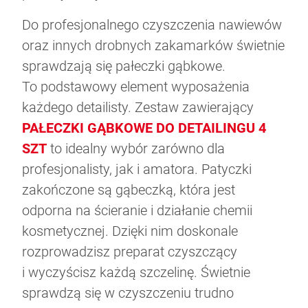
Do profesjonalnego czyszczenia nawiewów
Miejmy baczenie na zmiany w przepisach
10 rad dla kobiet od Rajdowego Mistrza
oraz innych drobnych zakamarków świetnie
drogowych
Zespół LETNI i marka Moje Auto: Nowa
Co to jest płyn hamulcowy DOT 4?
Europy
sprawdzają się pałeczki gąbkowe.
Kampania Muzyczna w rytmie latino!
To podstawowy element wyposażenia
każdego detailisty. Zestaw zawierający
PAŁECZKI GĄBKOWE DO DETAILINGU 4
SZT
to idealny wybór zarówno dla
profesjonalisty, jak i amatora. Patyczki
zakończone są gąbeczką, która jest
odporna na ścieranie i działanie chemii
kosmetycznej. Dzięki nim doskonale
rozprowadzisz preparat czyszczący
i wyczyścisz każdą szczelinę. Świetnie
sprawdzą się w czyszczeniu trudno