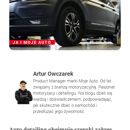
JA I MOJE AUTO
Artur Owczarek
Product Manager marki Moje Auto. Od lat
związany z branżą motoryzacyjną. Pasjonat
Pałeczki gąbkowe – do czego służą i jak ich
Norma emisji spalin – jakie są obecne
Na czym polega napełnianie klimatyzacji
Felgi i opony – jak utrzymać ich dobrą
motoryzacji i detailingu. Na blogu dzieli się
używać?
normy Unii europejskiej?
samochodowej?
kondycję?
wiedzą i doświadczeniem, podpowiadając,
jak skutecznie dbać o samochód i
przedłużać jego żywotność.
Auto detailing obejmuje szeroki zakres