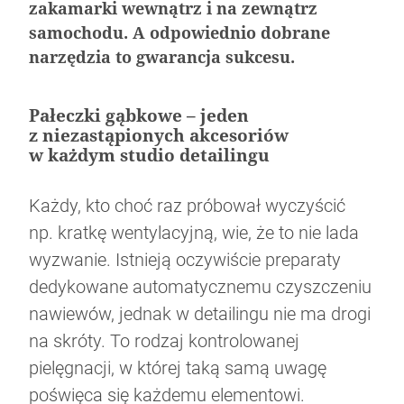
zakamarki wewnątrz i na zewnątrz
samochodu. A odpowiednio dobrane
narzędzia to gwarancja sukcesu.
Pałeczki gąbkowe – jeden
Bezpieczna jazda zimą okiem Rajdowego
z niezastąpionych akcesoriów
Jak wybrać i czyścić dywaniki samochodowe
Rusza strefa czystego transportu w
Co oznacza zapalona kontrolka EPC w
Mistrza
w każdym studio detailingu
Warszawie. Co to oznacza?
samochodzie?
Każdy, kto choć raz próbował wyczyścić
np. kratkę wentylacyjną, wie, że to nie lada
wyzwanie. Istnieją oczywiście preparaty
dedykowane automatycznemu czyszczeniu
nawiewów, jednak w detailingu nie ma drogi
na skróty. To rodzaj kontrolowanej
pielęgnacji, w której taką samą uwagę
poświęca się każdemu elementowi.