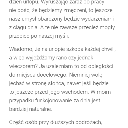
dzień urlopu. Wyruszając zaraz po pracy
nie dość, że będziemy zmęczeni, to jeszcze
nasz umysł obarczony będzie wydarzeniami
z ciągu dnia. A te nie zawsze przecież mogły
przebiec po naszej myśli.
Bezpieczna jazda zimą okiem Rajdowego
Jak wybrać i czyścić dywaniki samochodowe
Rusza strefa czystego transportu w
Co oznacza zapalona kontrolka EPC w
Mistrza
Wiadomo, że na urlopie szkoda każdej chwili,
Warszawie. Co to oznacza?
samochodzie?
a więc wyjeżdżamy rano czy jednak
wieczorem? Ja uzależniam to od odległości
do miejsca docelowego. Niemniej wolę
jechać w stronę słońca, nawet jeśli będzie
to jeszcze przed jego wschodem. W moim
przypadku funkcjonowanie za dnia jest
bardziej naturalne.
Część osób przy dłuższych podróżach,