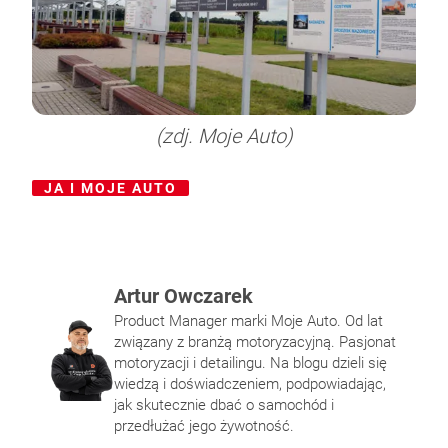
(zdj. Moje Auto)
JA I MOJE AUTO
Artur Owczarek
Pałeczki gąbkowe – do czego służą i jak ich
Norma emisji spalin – jakie są obecne
Na czym polega napełnianie klimatyzacji
Felgi i opony – jak utrzymać ich dobrą
Product Manager marki Moje Auto. Od lat
używać?
normy Unii europejskiej?
samochodowej?
kondycję?
związany z branżą motoryzacyjną. Pasjonat
motoryzacji i detailingu. Na blogu dzieli się
wiedzą i doświadczeniem, podpowiadając,
jak skutecznie dbać o samochód i
przedłużać jego żywotność.