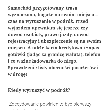
Samochód przygotowany, trasa
wyznaczona, bagaże na swoim miejscu –
czas na wyruszenie w podróż. Przed
wyjazdem upewniam się jeszcze czy
dowód osobisty, prawo jazdy, dowód
rejestracyjny i ubezpieczenie są na swoim
miejscu. A także karta kredytowa i zapas
gotówki (jadąc za granicę waluta), telefon
Nagrzane wnętrze samochodu – 5 porad jak
Aerodynamika samochodu w projektowaniu
Klejenie szyb samochodowych – na czym
Jak dbać o wnętrze samochodu zimą
i co ważne ładowarka do niego.
sobie poradzić?
pojazdów sportowych
polega?
Sprawdzenie listy obecności pasażerów i
w drogę!
Kiedy wyruszyć w podróż?
Zdecydowanie powinien to być pierwszy