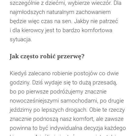
szczególnie z dziećmi, wybierze wieczór. Dla
najmłodszych naturalnym zachowaniem
Miejmy baczenie na zmiany w przepisach
10 rad dla kobiet od Rajdowego Mistrza
będzie więc czas na sen. Jakby nie patrzeć
drogowych
Zespół LETNI i marka Moje Auto: Nowa
Co to jest płyn hamulcowy DOT 4?
Europy
Kampania Muzyczna w rytmie latino!
i dla kierowcy jest to bardzo komfortowa
sytuacja.
Jak często robić przerwę?
Kiedyś zalecano robienie postojów co dwie
godziny. Dziś wydaje się to dużą przesadą,
bo po pierwsze podróżujemy znacznie
nowocześniejszymi samochodami, po drugie
jeździmy po lepszych drogach. Obie te rzeczy
znacznie podnoszą nasz komfort, ale zawsze
powinna to być indywidualna decyzja każdego