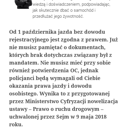
wiedzą i doświadczeniem, podpowiadając,
jak skutecznie dbać o samochód i
przedłużać jego żywotność.
Od 1 października jazda bez dowodu
rejestracyjnego jest zgodna z prawem. Już
nie musisz pamiętać o dokumentach,
których brak dotychczas związany był z
mandatem. Nie musisz mieć przy sobie
Nagrzane wnętrze samochodu – 5 porad jak
Aerodynamika samochodu w projektowaniu
Klejenie szyb samochodowych – na czym
Jak dbać o wnętrze samochodu zimą
również potwierdzenia OC, jednak
sobie poradzić?
pojazdów sportowych
polega?
policjanci będą wymagali od Ciebie
okazania prawa jazdy i dowodu
osobistego. Wynika to z przygotowanej
przez Ministerstwo Cyfryzacji nowelizacja
ustawy – Prawo o ruchu drogowym –
uchwalonej przez Sejm w 9 maja 2018
roku.