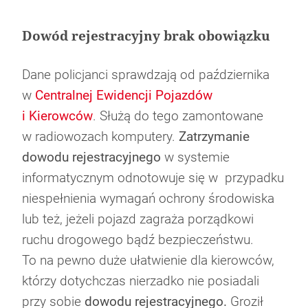
Dowód rejestracyjny brak obowiązku
Dane policjanci sprawdzają od października
Bezpieczna jazda zimą okiem Rajdowego
w
Centralnej Ewidencji Pojazdów
Jak wybrać i czyścić dywaniki samochodowe
Rusza strefa czystego transportu w
Co oznacza zapalona kontrolka EPC w
Mistrza
i Kierowców
. Służą do tego zamontowane
Warszawie. Co to oznacza?
samochodzie?
w radiowozach komputery.
Zatrzymanie
dowodu rejestracyjnego
w systemie
informatycznym odnotowuje się w przypadku
niespełnienia wymagań ochrony środowiska
lub też, jeżeli pojazd zagraża porządkowi
ruchu drogowego bądź bezpieczeństwu.
To na pewno duże ułatwienie dla kierowców,
którzy dotychczas nierzadko nie posiadali
przy sobie
dowodu rejestracyjnego.
Groził