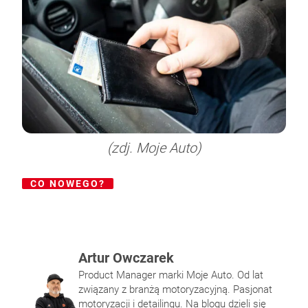
(zdj. Moje Auto)
CO NOWEGO?
Pałeczki gąbkowe – do czego służą i jak ich
Norma emisji spalin – jakie są obecne
Na czym polega napełnianie klimatyzacji
Felgi i opony – jak utrzymać ich dobrą
używać?
normy Unii europejskiej?
samochodowej?
kondycję?
Artur Owczarek
Product Manager marki Moje Auto. Od lat
związany z branżą motoryzacyjną. Pasjonat
motoryzacji i detailingu. Na blogu dzieli się