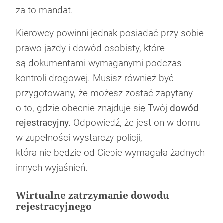
za to mandat.
Miejmy baczenie na zmiany w przepisach
10 rad dla kobiet od Rajdowego Mistrza
Kierowcy powinni jednak posiadać przy sobie
drogowych
Zespół LETNI i marka Moje Auto: Nowa
Co to jest płyn hamulcowy DOT 4?
Europy
prawo jazdy i dowód osobisty, które
Kampania Muzyczna w rytmie latino!
są dokumentami wymaganymi podczas
kontroli drogowej. Musisz również być
przygotowany, że możesz zostać zapytany
o to, gdzie obecnie znajduje się Twój
dowód
rejestracyjny.
Odpowiedź, że jest on w domu
w zupełności wystarczy policji,
która nie będzie od Ciebie wymagała żadnych
innych wyjaśnień.
Wirtualne zatrzymanie dowodu
rejestracyjnego