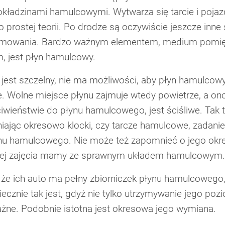
okładzinami hamulcowymi. Wytwarza się tarcie i poja
 prostej teorii. Po drodze są oczywiście jeszcze inne
mowania. Bardzo ważnym elementem, medium pomi
, jest płyn hamulcowy.
jest szczelny, nie ma możliwości, aby płyn hamulcow
e. Wolne miejsce płynu zajmuje wtedy powietrze, a ono
wieństwie do płynu hamulcowego, jest ściśliwe. Tak 
iając okresowo klocki, czy tarcze hamulcowe, zadani
łynu hamulcowego. Nie może też zapomnieć o jego okr
ęcej zajęcia mamy ze sprawnym układem hamulcowym
, że ich auto ma pełny zbiorniczek płynu hamulcowego
iecznie tak jest, gdyż nie tylko utrzymywanie jego poz
ne. Podobnie istotna jest okresowa jego wymiana.