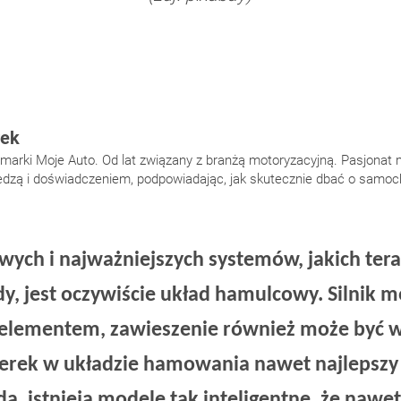
rek
arki Moje Auto. Od lat związany z branżą motoryzacyjną. Pasjonat mo
wiedzą i doświadczeniem, podpowiadając, jak skutecznie dbać o samoc
ych i najważniejszych systemów, jakich te
, jest oczywiście układ hamulcowy. Silnik m
elementem, zawieszenie również może być w
sterek w układzie hamowania nawet najlepsz
a, istnieją modele tak inteligentne, że nawe