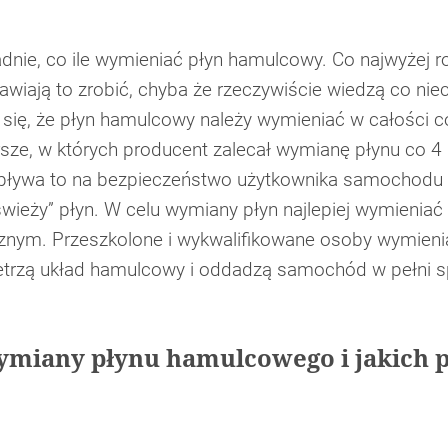
dnie, co ile wymieniać płyn hamulcowy. Co najwyżej r
nawiają to zrobić, chyba że rzeczywiście wiedzą co nie
się, że płyn hamulcowy należy wymieniać w całości co
sze, w których producent zalecał wymianę płynu co 4 la
 wpływa to na bezpieczeństwo użytkownika samochodu i
wieży” płyn. W celu wymiany płyn najlepiej wymieniać 
nym. Przeszkolone i wykwalifikowane osoby wymienią n
etrzą układ hamulcowy i oddadzą samochód w pełni s
 wymiany płynu hamulcowego i jakich