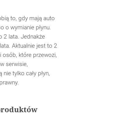
obią to, gdy mają auto
co o wymianie płynu.
 2 lata. Jednakże
ta. Aktualnie jest to 2
 osób, które przewozi,
w serwisie,
ie tylko cały płyn,
prawny.
 produktów