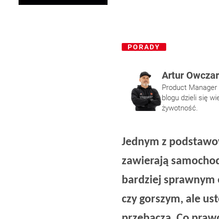
PORADY
Artur Owcza
Product Manager m
blogu dzieli się 
żywotność.
Jednym z podstawow
zawierają samochody
bardziej sprawnym 
czy gorszym, ale u
przebacza. Co prawd