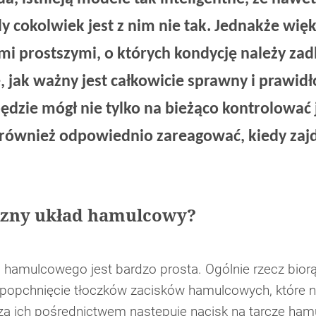
 cokolwiek jest z nim nie tak. Jednakże więk
mi prostszymi, o których kondycję należy za
, jak ważny jest całkowicie sprawny i prawid
dzie mógł nie tylko na bieżąco kontrolować 
 również odpowiednio zareagować, kiedy zajd
yczny układ hamulcowy?
 hamulcowego jest bardzo prosta. Ogólnie rzecz biorą
popchnięcie tłoczków zacisków hamulcowych, które na
a ich pośrednictwem następuje nacisk na tarcze ham