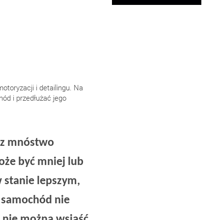
toryzacji i detailingu. Na
hód i przedłużać jego
raz mnóstwo
oże być mniej lub
 stanie lepszym,
y samochód nie
t nie można wsiąść