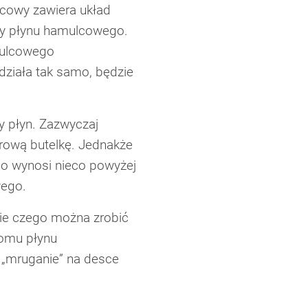
lcowy zawiera układ
any płynu hamulcowego.
mulcowego
działa tak samo, będzie
y płyn. Zazwyczaj
trową butelkę. Jednakże
nio wynosi nieco powyżej
wego.
zie czego można zrobić
iomu płynu
 „mruganie” na desce