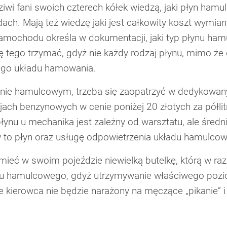
iwi fani swoich czterech kółek wiedzą, jaki płyn hamu
ach. Mają też wiedzę jaki jest całkowity koszt wymi
amochodu określa w dokumentacji, jaki typ płynu ha
 tego trzymać, gdyż nie każdy rodzaj płynu, mimo że 
ego układu hamowania.
łynie hamulcowym, trzeba się zaopatrzyć w dedykowan
jach benzynowych w cenie poniżej 20 złotych za półli
ynu u mechanika jest zależny od warsztatu, ale śred
 w to płyn oraz usługę odpowietrzenia układu hamulco
mieć w swoim pojeździe niewielką butelkę, którą w ra
nu hamulcowego, gdyż utrzymywanie właściwego poz
 kierowca nie będzie narażony na męczące „pikanie” i