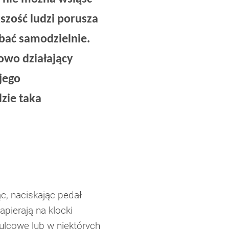
szość ludzi porusza
dbać samodzielnie.
łowo działający
jego
zie taka
c, naciskając pedał
pierają na klocki
ulcowe lub w niektórych