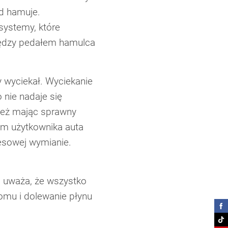
zd hamuje.
 systemy, które
ędzy pedałem hamulca
y wyciekał. Wyciekanie
 nie nadaje się
też mając sprawny
em użytkownika auta
esowej wymianie.
.
, uważa, że wszystko
iomu i dolewanie płynu