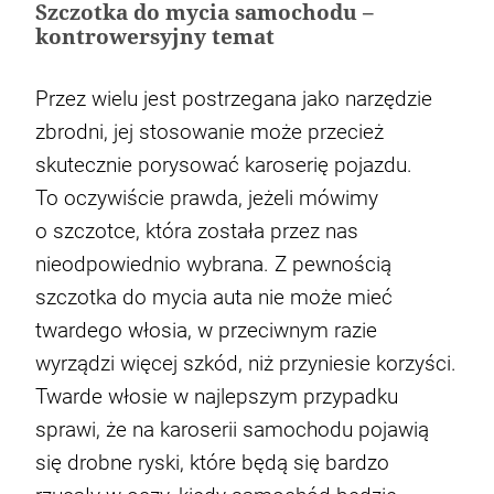
Szczotka do mycia samochodu –
kontrowersyjny temat
Przez wielu jest postrzegana jako narzędzie
zbrodni, jej stosowanie może przecież
Bezpieczna jazda zimą okiem Rajdowego
skutecznie porysować karoserię pojazdu.
Jak wybrać i czyścić dywaniki samochodowe
Rusza strefa czystego transportu w
Co oznacza zapalona kontrolka EPC w
Mistrza
Warszawie. Co to oznacza?
samochodzie?
To oczywiście prawda, jeżeli mówimy
o szczotce, która została przez nas
nieodpowiednio wybrana. Z pewnością
szczotka do mycia auta nie może mieć
twardego włosia, w przeciwnym razie
wyrządzi więcej szkód, niż przyniesie korzyści.
Twarde włosie w najlepszym przypadku
sprawi, że na karoserii samochodu pojawią
się drobne ryski, które będą się bardzo