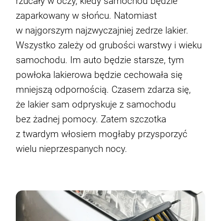
rzucały w oczy, kiedy samochód będzie
zaparkowany w słońcu. Natomiast
Miejmy baczenie na zmiany w przepisach
10 rad dla kobiet od Rajdowego Mistrza
w najgorszym najzwyczajniej zedrze lakier.
drogowych
Zespół LETNI i marka Moje Auto: Nowa
Co to jest płyn hamulcowy DOT 4?
Europy
Wszystko zależy od grubości warstwy i wieku
Kampania Muzyczna w rytmie latino!
samochodu. Im auto będzie starsze, tym
powłoka lakierowa będzie cechowała się
mniejszą odpornością. Czasem zdarza się,
że lakier sam odpryskuje z samochodu
bez żadnej pomocy. Zatem szczotka
z twardym włosiem mogłaby przysporzyć
wielu nieprzespanych nocy.