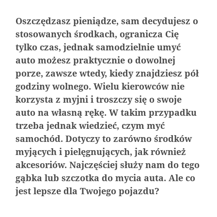
Oszczędzasz pieniądze, sam decydujesz o
stosowanych środkach, ogranicza Cię
tylko czas, jednak samodzielnie umyć
auto możesz praktycznie o dowolnej
porze, zawsze wtedy, kiedy znajdziesz pół
godziny wolnego. Wielu kierowców nie
korzysta z myjni i troszczy się o swoje
Nagrzane wnętrze samochodu – 5 porad jak
Aerodynamika samochodu w projektowaniu
Klejenie szyb samochodowych – na czym
Jak dbać o wnętrze samochodu zimą
auto na własną rękę. W takim przypadku
sobie poradzić?
pojazdów sportowych
polega?
trzeba jednak wiedzieć, czym myć
samochód. Dotyczy to zarówno środków
myjących i pielęgnujących, jak również
akcesoriów. Najczęściej służy nam do tego
gąbka lub szczotka do mycia auta. Ale co
jest lepsze dla Twojego pojazdu?