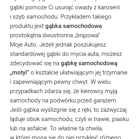
gąbki pomoże Ci usunąć owady z karoserii
i szyb samochodu. Przykładem takiego
produktu jest
gąbka samochodowa
prostokątna dwustronna „brązowa”
Moje Auto. Jeżeli jednak poszukujesz
standardowej gąbki do mycia auta, możesz
zdecydować się na
gąbkę samochodową
„motyl”
o kształcie ułatwiającym jej trzymanie
i zapewniającym pewny chwyt. W wielu
przypadkach zdarza się, że kierowcy myją
samochody na podwórku przed garażem.
Jeśli gąbka wyślizgnie się z ręki, to zazwyczaj
ląduje obok samochodu, czyli w trawie, piasku
lub na asfalcie. To właśnie ta chwila,
w której mogą się do niej przykleić różnego