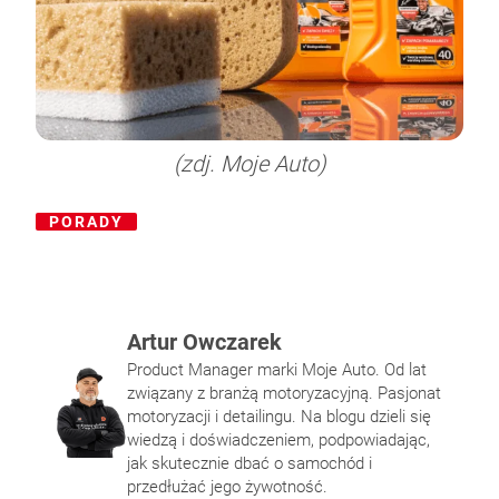
(zdj. Moje Auto)
PORADY
Pałeczki gąbkowe – do czego służą i jak ich
Norma emisji spalin – jakie są obecne
Na czym polega napełnianie klimatyzacji
Felgi i opony – jak utrzymać ich dobrą
Artur Owczarek
używać?
normy Unii europejskiej?
samochodowej?
kondycję?
Product Manager marki Moje Auto. Od lat
związany z branżą motoryzacyjną. Pasjonat
motoryzacji i detailingu. Na blogu dzieli się
wiedzą i doświadczeniem, podpowiadając,
jak skutecznie dbać o samochód i
przedłużać jego żywotność.