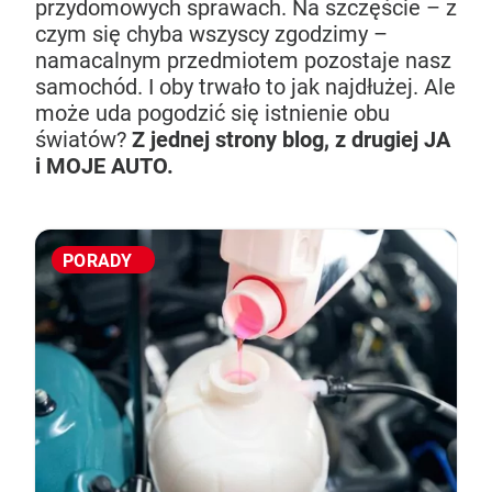
przydomowych sprawach. Na szczęście – z
czym się chyba wszyscy zgodzimy –
namacalnym przedmiotem pozostaje nasz
samochód. I oby trwało to jak najdłużej. Ale
może uda pogodzić się istnienie obu
światów?
Z jednej strony blog, z drugiej JA
i MOJE AUTO.
PORADY
Pałeczki gąbkowe – do czego służą i jak ich
Norma emisji spalin – jakie są obecne
Na czym polega napełnianie klimatyzacji
Felgi i opony – jak utrzymać ich dobrą
używać?
normy Unii europejskiej?
samochodowej?
kondycję?