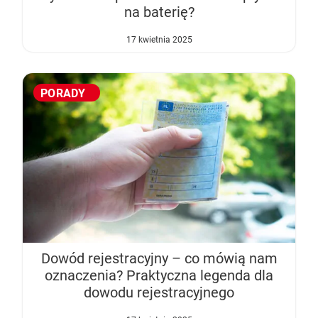
na baterię?
17 kwietnia 2025
Bezpieczna jazda zimą okiem Rajdowego
PORADY
Jak wybrać i czyścić dywaniki samochodowe
Rusza strefa czystego transportu w
Co oznacza zapalona kontrolka EPC w
Mistrza
Warszawie. Co to oznacza?
samochodzie?
Dowód rejestracyjny – co mówią nam
oznaczenia? Praktyczna legenda dla
dowodu rejestracyjnego