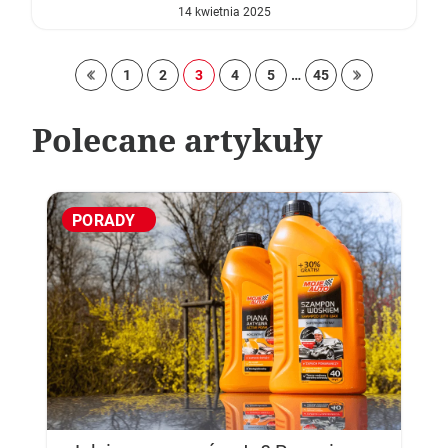
14 kwietnia 2025
oprzednia strona
1
2
3
4
Następna strona »
5
…
45
Polecane artykuły
PORADY