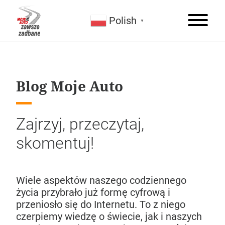
Polish
▼
Blog Moje Auto
Zajrzyj, przeczytaj,
skomentuj!
Wiele aspektów naszego codziennego
Zaparowane szyby – jak sobie z nimi
Jakie są rodzaje samochodów hybrydowych?
Przyciemnianie szyb – czy można i jak
8 zasad odpowiedzialnego kierowcy na
życia przybrało już formę cyfrową i
poradzić?
mHEV, HEV, PHEV, REEV?
zrobić w 2026?
Dzień Kobiet
przeniosło się do Internetu. To z niego
czerpiemy wiedzę o świecie, jak i naszych