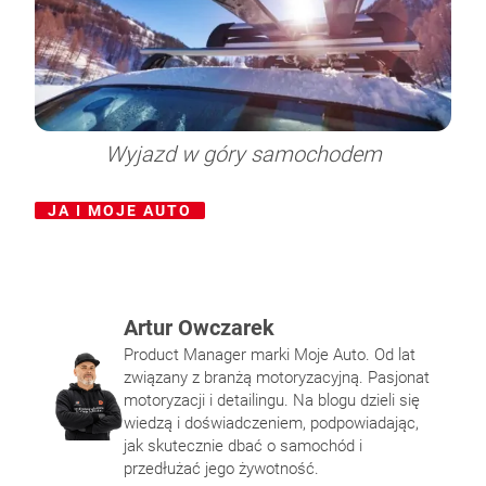
Wyjazd w góry samochodem
JA I MOJE AUTO
Artur Owczarek
Pałeczki gąbkowe – do czego służą i jak ich
Norma emisji spalin – jakie są obecne
Na czym polega napełnianie klimatyzacji
Felgi i opony – jak utrzymać ich dobrą
Product Manager marki Moje Auto. Od lat
używać?
normy Unii europejskiej?
samochodowej?
kondycję?
związany z branżą motoryzacyjną. Pasjonat
motoryzacji i detailingu. Na blogu dzieli się
wiedzą i doświadczeniem, podpowiadając,
jak skutecznie dbać o samochód i
przedłużać jego żywotność.