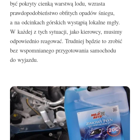
być pokryty cienką warstwą lodu, wzrasta
prawdopodobieństwo obfitych opadów śniegu,
Miejmy baczenie na zmiany w przepisach
10 rad dla kobiet od Rajdowego Mistrza
a na odcinkach górskich wystąpią lokalne mgły.
drogowych
Zespół LETNI i marka Moje Auto: Nowa
Co to jest płyn hamulcowy DOT 4?
Europy
W każdej z tych sytuacji, jako kierowcy, musimy
Kampania Muzyczna w rytmie latino!
odpowiednio reagować. Trudniej będzie to zrobić
bez wspomnianego przygotowania samochodu
do wyjazdu.