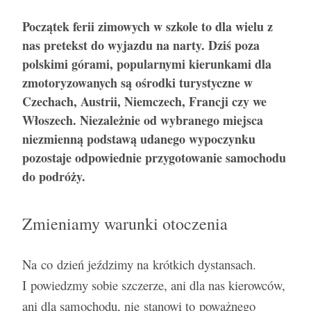
Początek ferii zimowych w szkole to dla wielu z
nas pretekst do wyjazdu na narty. Dziś poza
polskimi górami, popularnymi kierunkami dla
zmotoryzowanych są ośrodki turystyczne w
Czechach, Austrii, Niemczech, Francji czy we
Włoszech. Niezależnie od wybranego miejsca
niezmienną podstawą udanego wypoczynku
pozostaje odpowiednie przygotowanie samochodu
Nagrzane wnętrze samochodu – 5 porad jak
Aerodynamika samochodu w projektowaniu
Klejenie szyb samochodowych – na czym
Jak dbać o wnętrze samochodu zimą
do podróży.
sobie poradzić?
pojazdów sportowych
polega?
Zmieniamy warunki otoczenia
Na co dzień jeździmy na krótkich dystansach.
I powiedzmy sobie szczerze, ani dla nas kierowców,
ani dla samochodu, nie stanowi to poważnego