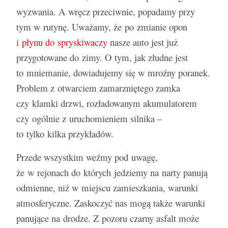
wyzwania. A wręcz przeciwnie, popadamy przy
tym w rutynę. Uważamy, że po zmianie opon
i
płynu do spryskiwaczy
nasze auto jest już
przygotowane do zimy. O tym, jak złudne jest
Bezpieczna jazda zimą okiem Rajdowego
to mniemanie, dowiadujemy się w mroźny poranek.
Jak wybrać i czyścić dywaniki samochodowe
Rusza strefa czystego transportu w
Co oznacza zapalona kontrolka EPC w
Mistrza
Problem z otwarciem zamarzniętego zamka
Warszawie. Co to oznacza?
samochodzie?
czy klamki drzwi, rozładowanym akumulatorem
czy ogólnie z uruchomieniem silnika –
to tylko kilka przykładów.
Przede wszystkim weźmy pod uwagę,
że w rejonach do których jedziemy na narty panują
odmienne, niż w miejscu zamieszkania, warunki
atmosferyczne. Zaskoczyć nas mogą także warunki
panujące na drodze. Z pozoru czarny asfalt może